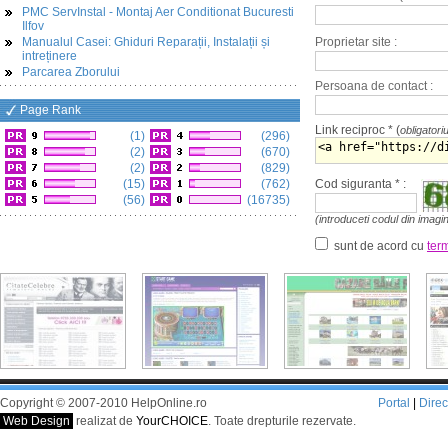
PMC ServInstal - Montaj Aer Conditionat Bucuresti
Ilfov
Manualul Casei: Ghiduri Reparații, Instalații și
Proprietar site :
intreținere
Parcarea Zborului
Persoana de contact :
Page Rank
Link reciproc * (
obligatori
(1)
(296)
(2)
(670)
(2)
(829)
(15)
(762)
Cod siguranta * :
(56)
(16735)
(introduceti codul din imagi
sunt de acord cu
term
Copyright © 2007-2010 HelpOnline.ro
Portal
|
Dire
Web Design
realizat de
YourCHOICE
. Toate drepturile rezervate.