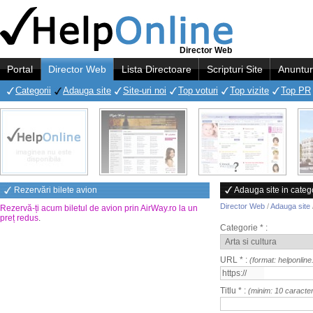
Director Web
Portal
Director Web
Lista Directoare
Scripturi Site
Anuntur
Categorii
Adauga site
Site-uri noi
Top voturi
Top vizite
Top PR
Rezervări bilete avion
Adauga site in catego
Director Web
/
Adauga site
Rezervă-ți acum biletul de avion prin AirWay.ro la un
preț redus
.
Categorie * :
URL * :
(format: helponline
Titlu * :
(minim: 10 caracte