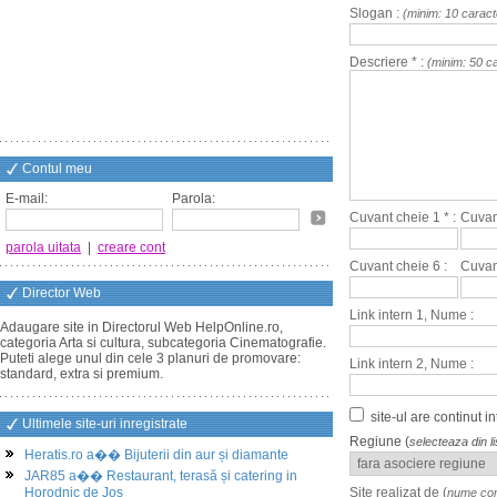
Slogan :
(minim: 10 caract
Descriere * :
(minim: 50 c
Contul meu
E-mail:
Parola:
Cuvant cheie 1 * :
Cuvant
parola uitata
|
creare cont
Cuvant cheie 6 :
Cuvant
Director Web
Link intern 1, Nume :
Adaugare site in Directorul Web HelpOnline.ro,
categoria Arta si cultura, subcategoria Cinematografie.
Puteti alege unul din cele 3 planuri de promovare:
Link intern 2, Nume :
standard, extra si premium.
site-ul are continut 
Ultimele site-uri inregistrate
Regiune (
selecteaza din li
Heratis.ro a�� Bijuterii din aur și diamante
JAR85 a�� Restaurant, terasă și catering in
Horodnic de Jos
Site realizat de (
nume com