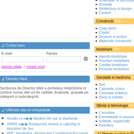
Amenajari si decorati
Animale
Arhitectura si design
Confort
Constructii
(678)
Case lemn
Cladiri
Drumuri si poduri
Materiale constructii
Contul meu
Imobiliare
(480)
E-mail:
Parola:
Agentii imobiliare
Anunturi imobiliare
Credite imobiliare
parola uitata
|
creare cont
Proiecte imobiliare
Sanatate si medicina
(1
Director Web
Boli
Sectiunea de Director Web a portalului HelpOnline.ro
Cabinete, clinici
contine numai site-uri de calitate, finalizate, grupate pe
Chirurgie estetica
categorii si subcategorii.
Dieta si nutritie
Stiinta si tehnologie
(40)
Ultimele site-uri inregistrate
Cercetare
Evenimente si resurs
Heratis.ro a�� Bijuterii din aur și diamante
Institutii, organizatii
JAR85 a�� Restaurant, terasă și catering in
Inventica
Horodnic de Jos
PMC ServInstal - Montaj Aer Conditionat Bucuresti