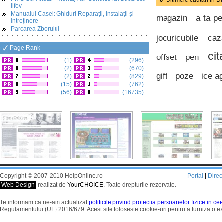
Ultimele cautari in D
Ilfov
Manualul Casei: Ghiduri Reparații, Instalații și
magazin
a ta p
intreținere
Parcarea Zborului
jocuricubile
caz
Page Rank
cit
offset
pen
(1)
(296)
(2)
(670)
gift
poze
ice a
(2)
(829)
(15)
(762)
(56)
(16735)
Copyright © 2007-2010 HelpOnline.ro
Portal
|
Dire
Web Design
realizat de
YourCHOICE
. Toate drepturile rezervate.
Te informam ca ne-am actualizat
politicile privind protectia persoanelor fizice in c
Regulamentului (UE) 2016/679. Acest site foloseste cookie-uri pentru a furniza o 