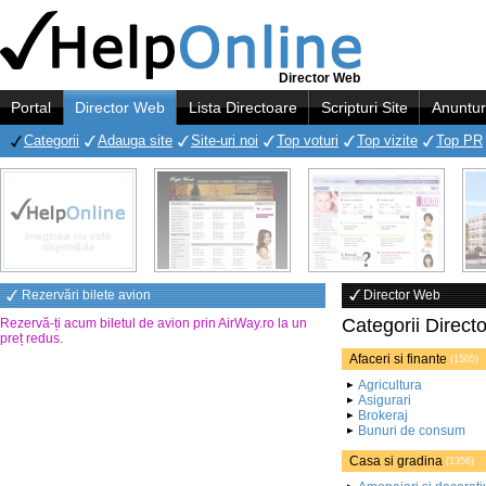
Director Web
Portal
Director Web
Lista Directoare
Scripturi Site
Anuntur
Categorii
Adauga site
Site-uri noi
Top voturi
Top vizite
Top PR
Rezervări bilete avion
Director Web
Categorii Direct
Rezervă-ți acum biletul de avion prin AirWay.ro la un
preț redus
.
Afaceri si finante
(1505)
Agricultura
Asigurari
Brokeraj
Bunuri de consum
Casa si gradina
(1356)