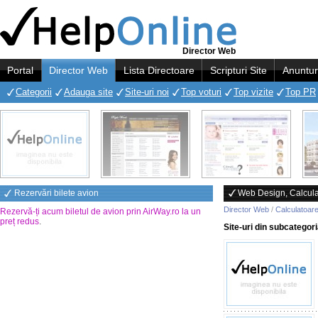
Director Web
Portal
Director Web
Lista Directoare
Scripturi Site
Anuntur
Categorii
Adauga site
Site-uri noi
Top voturi
Top vizite
Top PR
Rezervări bilete avion
Web Design, Calculat
Director Web
/
Calculatoare
Rezervă-ți acum biletul de avion prin AirWay.ro la un
preț redus
.
Site-uri din subcategor