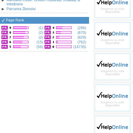
Manualul Casei: Ghiduri Reparații, Instalații și
intreținere
Parcarea Zborului
Page Rank
(1)
(296)
(2)
(670)
(2)
(829)
(15)
(762)
(56)
(16735)