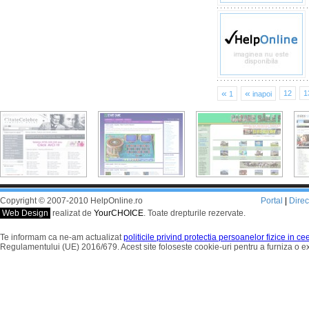
«
«
12
1
1
inapoi
Copyright © 2007-2010 HelpOnline.ro
Portal
|
Dire
Web Design
realizat de
YourCHOICE
. Toate drepturile rezervate.
Te informam ca ne-am actualizat
politicile privind protectia persoanelor fizice in c
Regulamentului (UE) 2016/679. Acest site foloseste cookie-uri pentru a furniza o 