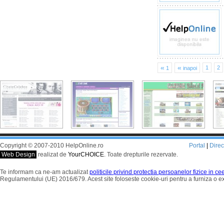
«
«
1
2
1
inapoi
Copyright © 2007-2010 HelpOnline.ro
Portal
|
Dire
Web Design
realizat de
YourCHOICE
. Toate drepturile rezervate.
Te informam ca ne-am actualizat
politicile privind protectia persoanelor fizice in c
Regulamentului (UE) 2016/679. Acest site foloseste cookie-uri pentru a furniza o 