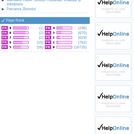
Manualul Casei: Ghiduri Reparații, Instalații și
intreținere
Parcarea Zborului
Page Rank
(1)
(296)
(2)
(670)
(2)
(829)
(15)
(762)
(56)
(16735)