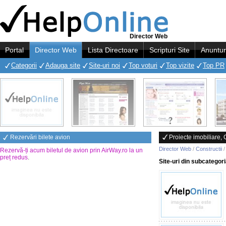
Director Web
Portal
Director Web
Lista Directoare
Scripturi Site
Anuntur
Categorii
Adauga site
Site-uri noi
Top voturi
Top vizite
Top PR
Rezervări bilete avion
Proiecte imobiliare, 
Director Web
/
Constructii
Rezervă-ți acum biletul de avion prin AirWay.ro la un
preț redus
.
Site-uri din subcategor