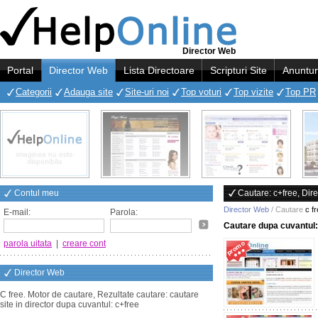
Director Web
Portal
Director Web
Lista Directoare
Scripturi Site
Anuntur
Categorii
Adauga site
Site-uri noi
Top voturi
Top vizite
Top PR
Contul meu
Cautare: c+free, Dir
Director Web
/ Cautare
c f
E-mail:
Parola:
Cautare dupa cuvantul
parola uitata
|
creare cont
Director Web
C free. Motor de cautare, Rezultate cautare: cautare
site in director dupa cuvantul: c+free