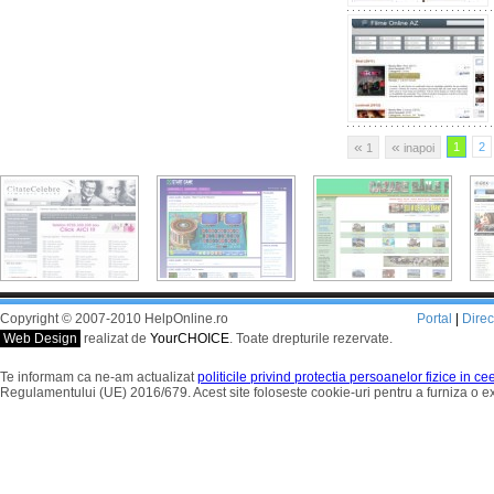
«
«
1
2
1
inapoi
Copyright © 2007-2010 HelpOnline.ro
Portal
|
Dire
Web Design
realizat de
YourCHOICE
. Toate drepturile rezervate.
Te informam ca ne-am actualizat
politicile privind protectia persoanelor fizice in c
Regulamentului (UE) 2016/679. Acest site foloseste cookie-uri pentru a furniza o 