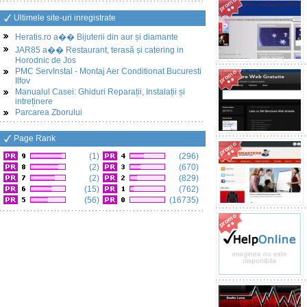
Ultimele site-uri inregistrate
Heratis.ro a�� Bijuterii din aur și diamante
JAR85 a�� Restaurant, terasă și catering in
Horodnic de Jos
PMC ServInstal - Montaj Aer Conditionat Bucuresti
Ilfov
Manualul Casei: Ghiduri Reparații, Instalații și
intreținere
Parcarea Zborului
Page Rank
(1)
(296)
(2)
(670)
(2)
(829)
(15)
(762)
(56)
(16735)