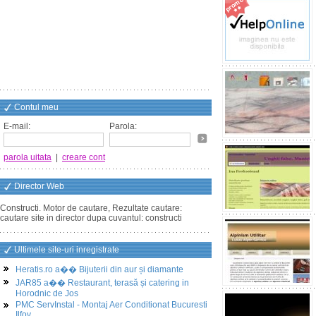
Contul meu
E-mail:
Parola:
parola uitata
|
creare cont
Director Web
Constructi. Motor de cautare, Rezultate cautare:
cautare site in director dupa cuvantul: constructi
Ultimele site-uri inregistrate
Heratis.ro a�� Bijuterii din aur și diamante
JAR85 a�� Restaurant, terasă și catering in
Horodnic de Jos
PMC ServInstal - Montaj Aer Conditionat Bucuresti
Ilfov