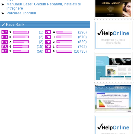
Manualul Casei: Ghiduri Reparații, Instalații și
intreținere
Parcarea Zborului
Page Rank
(1)
(296)
(2)
(670)
(2)
(829)
(15)
(762)
(56)
(16735)