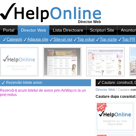
Director Web
Portal
Director Web
Lista Directoare
Scripturi Site
Anuntur
Categorii
Adauga site
Site-uri noi
Top voturi
Top vizite
Top PR
Rezervări bilete avion
Cautare: constructi,
Director Web
/ Cautare
con
Rezervă-ți acum biletul de avion prin AirWay.ro la un
preț redus
.
Cautare dupa cuvantul