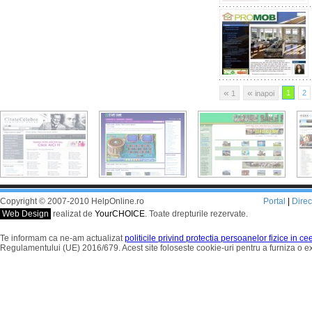
«
«
1
2
1
inapoi
Copyright © 2007-2010 HelpOnline.ro
Portal
|
Dire
Web Design
realizat de
YourCHOICE
. Toate drepturile rezervate.
Te informam ca ne-am actualizat
politicile privind protectia persoanelor fizice in c
Regulamentului (UE) 2016/679. Acest site foloseste cookie-uri pentru a furniza o 