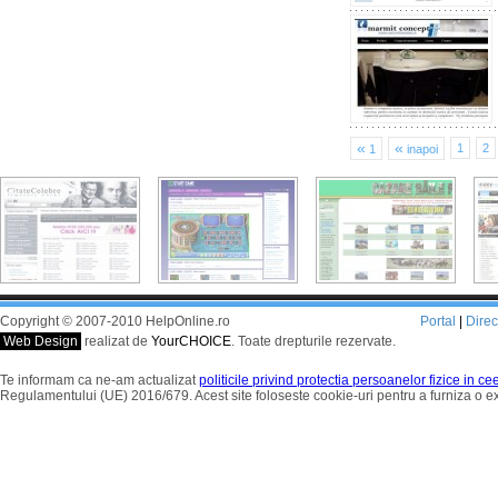
«
«
1
2
1
inapoi
Copyright © 2007-2010 HelpOnline.ro
Portal
|
Dire
Web Design
realizat de
YourCHOICE
. Toate drepturile rezervate.
Te informam ca ne-am actualizat
politicile privind protectia persoanelor fizice in c
Regulamentului (UE) 2016/679. Acest site foloseste cookie-uri pentru a furniza o 