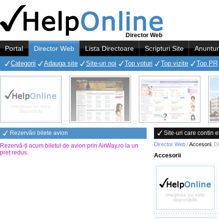
Director Web
Portal
Director Web
Lista Directoare
Scripturi Site
Anuntur
Categorii
Adauga site
Site-uri noi
Top voturi
Top vizite
Top PR
Rezervări bilete avion
Site-uri care contin e
Director Web
/
Accesorii
,
D
Rezervă-ți acum biletul de avion prin AirWay.ro la un
preț redus
.
Accesorii