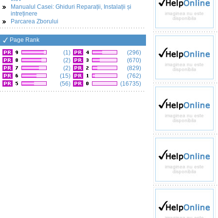
Manualul Casei: Ghiduri Reparații, Instalații și
intreținere
Parcarea Zborului
Page Rank
(1)
(296)
(2)
(670)
(2)
(829)
(15)
(762)
(56)
(16735)