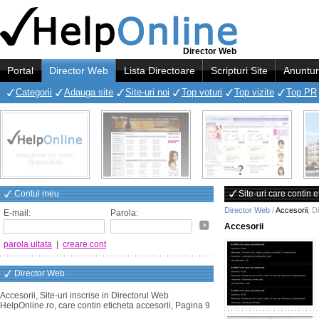
Director Web
Portal
Director Web
Lista Directoare
Scripturi Site
Anuntur
Categorii
Adauga site
Site-uri noi
Top voturi
Top vizite
Top PR
Contul meu
Site-uri care contin e
Director Web
/
Accesorii
,
D
E-mail:
Parola:
Accesorii
parola uitata
|
creare cont
Director Web
Accesorii, Site-uri inscrise in Directorul Web
HelpOnline.ro, care contin eticheta accesorii, Pagina 9