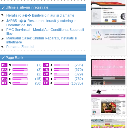
Ultimele site-uri inregistrate
Heratis.ro a�� Bijuterii din aur și diamante
JAR85 a�� Restaurant, terasă și catering in
Horodnic de Jos
PMC ServInstal - Montaj Aer Conditionat Bucuresti
Ilfov
Manualul Casei: Ghiduri Reparații, Instalații și
intreținere
Parcarea Zborului
Page Rank
(1)
(296)
(2)
(670)
(2)
(829)
(15)
(762)
(56)
(16735)