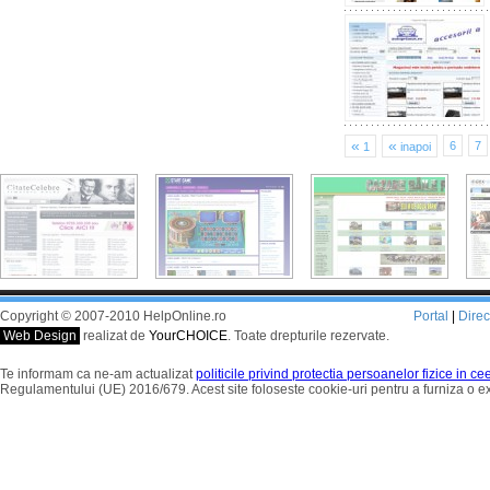
«
«
6
7
1
inapoi
Copyright © 2007-2010 HelpOnline.ro
Portal
|
Dire
Web Design
realizat de
YourCHOICE
. Toate drepturile rezervate.
Te informam ca ne-am actualizat
politicile privind protectia persoanelor fizice in c
Regulamentului (UE) 2016/679. Acest site foloseste cookie-uri pentru a furniza o 