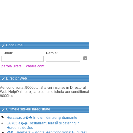
Contul meu
E-mail:
Parola:
parola uitata
|
creare cont
Director Web
Aer conditionat 9000btu, Site-uri inscrise in Directorul
Web HelpOnline.ro, care contin eticheta aer conditionat
9000btu
Ultimele site-uri inregistrate
Heratis.ro a�� Bijuterii din aur și diamante
JAR85 a�� Restaurant, terasă și catering in
Horodnic de Jos
PMC ServInstal - Montaj Aer Conditionat Bucuresti