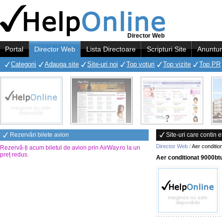
Director Web
Portal
Director Web
Lista Directoare
Scripturi Site
Anuntur
Categorii
Adauga site
Site-uri noi
Top voturi
Top vizite
Top PR
Rezervări bilete avion
Site-uri care contin 
Director Web
/
Aer conditio
Rezervă-ți acum biletul de avion prin AirWay.ro la un
preț redus
.
Aer conditionat 9000bt