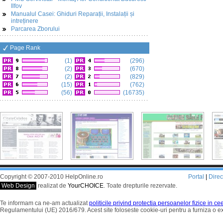
Ilfov
Manualul Casei: Ghiduri Reparații, Instalații și
intreținere
Parcarea Zborului
Page Rank
(1)
(296)
(2)
(670)
(2)
(829)
(15)
(762)
(56)
(16735)
Copyright © 2007-2010 HelpOnline.ro
Portal
|
Dire
Web Design
realizat de
YourCHOICE
. Toate drepturile rezervate.
Te informam ca ne-am actualizat
politicile privind protectia persoanelor fizice in c
Regulamentului (UE) 2016/679. Acest site foloseste cookie-uri pentru a furniza o 