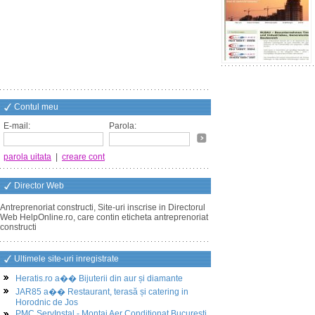
Contul meu
E-mail:
Parola:
parola uitata
|
creare cont
Director Web
Antreprenoriat constructi, Site-uri inscrise in Directorul
Web HelpOnline.ro, care contin eticheta antreprenoriat
constructi
Ultimele site-uri inregistrate
Heratis.ro a�� Bijuterii din aur și diamante
JAR85 a�� Restaurant, terasă și catering in
Horodnic de Jos
PMC ServInstal - Montaj Aer Conditionat Bucuresti