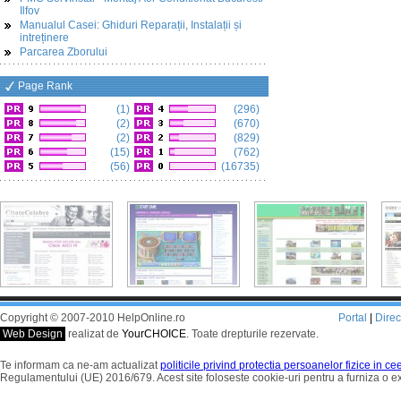
Ilfov
Manualul Casei: Ghiduri Reparații, Instalații și
intreținere
Parcarea Zborului
Page Rank
(1)
(296)
(2)
(670)
(2)
(829)
(15)
(762)
(56)
(16735)
Copyright © 2007-2010 HelpOnline.ro
Portal
|
Dire
Web Design
realizat de
YourCHOICE
. Toate drepturile rezervate.
Te informam ca ne-am actualizat
politicile privind protectia persoanelor fizice in c
Regulamentului (UE) 2016/679. Acest site foloseste cookie-uri pentru a furniza o 