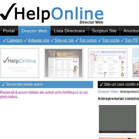
Director Web
Portal
Director Web
Lista Directoare
Scripturi Site
Anuntur
Categorii
Adauga site
Site-uri noi
Top voturi
Top vizite
Top PR
Rezervări bilete avion
Site-uri care contin 
Director Web
/
Antreprenori
Rezervă-ți acum biletul de avion prin AirWay.ro la un
preț redus
.
Antreprenoriat constru