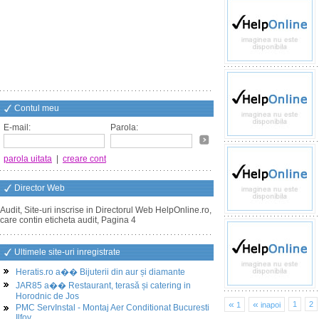
Contul meu
E-mail:
Parola:
parola uitata
|
creare cont
Director Web
Audit, Site-uri inscrise in Directorul Web HelpOnline.ro,
care contin eticheta audit, Pagina 4
Ultimele site-uri inregistrate
Heratis.ro a�� Bijuterii din aur și diamante
JAR85 a�� Restaurant, terasă și catering in
Horodnic de Jos
«
«
1
2
1
inapoi
PMC ServInstal - Montaj Aer Conditionat Bucuresti
Ilfov