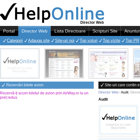
Director Web
Portal
Director Web
Lista Directoare
Scripturi Site
Anuntur
Categorii
Adauga site
Site-uri noi
Top voturi
Top vizite
Top PR
Rezervări bilete avion
Site-uri care contin e
Director Web
/
Audit
,
Direc
Rezervă-ți acum biletul de avion prin AirWay.ro la un
preț redus
.
Audit