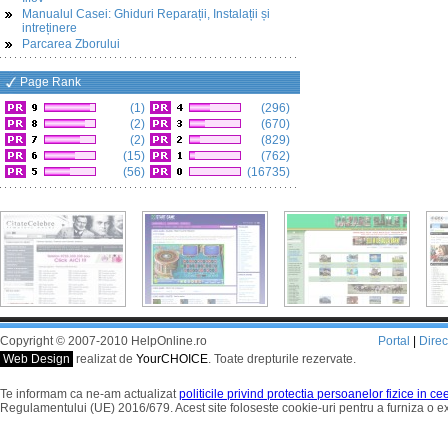
Manualul Casei: Ghiduri Reparații, Instalații și
intreținere
Parcarea Zborului
Page Rank
(1)
(296)
(2)
(670)
(2)
(829)
(15)
(762)
(56)
(16735)
Copyright © 2007-2010 HelpOnline.ro
Portal
|
Dire
Web Design
realizat de
YourCHOICE
. Toate drepturile rezervate.
Te informam ca ne-am actualizat
politicile privind protectia persoanelor fizice in c
Regulamentului (UE) 2016/679. Acest site foloseste cookie-uri pentru a furniza o 