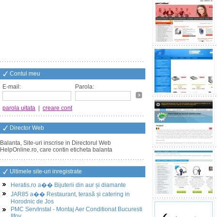
Contul meu
E-mail:
Parola:
parola uitata
|
creare cont
Director Web
Balanta, Site-uri inscrise in Directorul Web
HelpOnline.ro, care contin eticheta balanta
Ultimele site-uri inregistrate
Heratis.ro a�� Bijuterii din aur și diamante
JAR85 a�� Restaurant, terasă și catering in
Horodnic de Jos
PMC ServInstal - Montaj Aer Conditionat Bucuresti
Ilfov