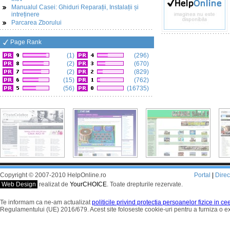
Manualul Casei: Ghiduri Reparații, Instalații și
intreținere
Parcarea Zborului
Page Rank
(1)
(296)
(2)
(670)
(2)
(829)
(15)
(762)
(56)
(16735)
Copyright © 2007-2010 HelpOnline.ro
Portal
|
Dire
Web Design
realizat de
YourCHOICE
. Toate drepturile rezervate.
Te informam ca ne-am actualizat
politicile privind protectia persoanelor fizice in c
Regulamentului (UE) 2016/679. Acest site foloseste cookie-uri pentru a furniza o 