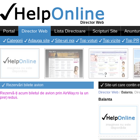
Director Web
Portal
Director Web
Lista Directoare
Scripturi Site
Anuntur
Categorii
Adauga site
Site-uri noi
Top voturi
Top vizite
Top PR
Rezervări bilete avion
Site-uri care contin 
Director Web
/
Balanta
,
Dir
Rezervă-ți acum biletul de avion prin AirWay.ro la un
preț redus
.
Balanta