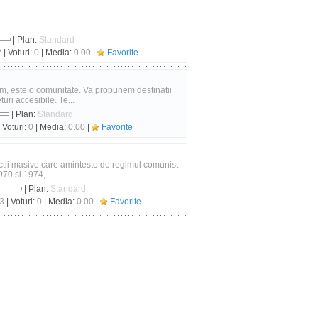
| Plan:
Standard
2
| Voturi:
0
| Media:
0.00
|
Favorite
sm, este o comunitate. Va propunem destinatii
ri accesibile. Te...
| Plan:
Standard
 Voturi:
0
| Media:
0.00
|
Favorite
ctii masive care aminteste de regimul comunist
970 si 1974,...
| Plan:
Standard
3
| Voturi:
0
| Media:
0.00
|
Favorite