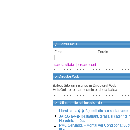
Contul meu
E-mail:
Parola:
parola uitata
|
creare cont
Director Web
Balea, Site-uri inscrise in Directorul Web
HelpOnline.ro, care contin eticheta balea
Ultimele site-uri inregistrate
Heratis.ro a�� Bijuterii din aur și diamante
JAR85 a�� Restaurant, terasă și catering i
Horodnic de Jos
PMC ServInstal - Montaj Aer Conditionat Buc
Ilfov