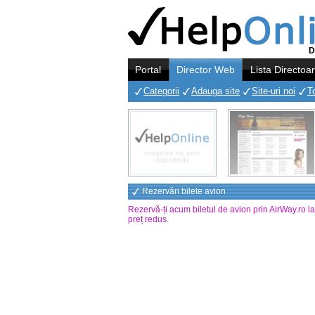
D
Portal
Director Web
Lista Directoa
Categorii
Adauga site
Site-uri noi
T
Rezervări bilete avion
Rezervă-ți acum biletul de avion prin AirWay.ro l
preț redus
.