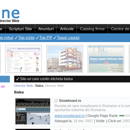
irector Web
re
Scripturi Site
Anunturi
Articole
Catalog firme
Centre de 
op voturi
Top vizite
Top PR
Taguri cautari
Site-uri care contin eticheta balea
Director Web
/
Balea
,
Director Web
a un
Balea
Snowboard.ro
Revista de spre snowboard in Romania si in lu
sporturilor extreme din Romania.
www.snowboard.ro
| Google Page Rank:
Adaugat la:
18 dec 2007
| Vizite:
| Click-uri:
295