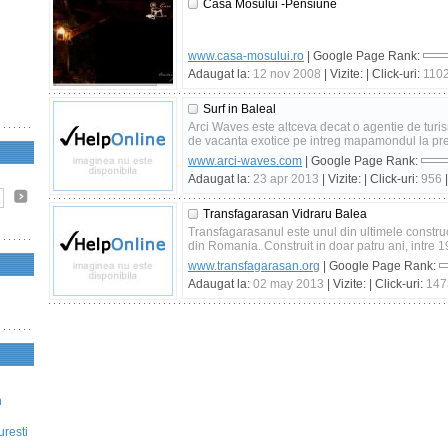
Casa Mosului -Pensiune
www.casa-mosului.ro
| Google Page Rank:
Adaugat la:
12 nov 2008
| Vizite:
| Click-uri:
110
Surf in Baleal
Arci Waves este altceva decat o agentie de turi
de vacanta exotice pe intreg mapamondul la pretu
www.arci-waves.com
| Google Page Rank:
Adaugat la:
23 apr 2013
| Vizite:
| Click-uri:
956
|
Transfagarasan Vidraru Balea
Transfagarasanul este unul din ultimele constru
din Romania. Construit in doar patru ani, intre 1
www.transfagarasan.org
| Google Page Rank:
Adaugat la:
02 may 2013
| Vizite:
| Click-uri:
147
n
uresti