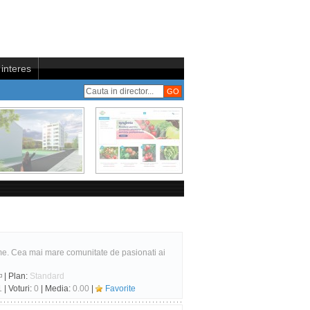
interes
me. Cea mai mare comunitate de pasionati ai
| Plan:
Standard
1
| Voturi:
0
| Media:
0.00
|
Favorite