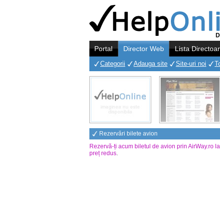
D
Portal
Director Web
Lista Directoa
Categorii
Adauga site
Site-uri noi
T
Rezervări bilete avion
Rezervă-ți acum biletul de avion prin AirWay.ro l
preț redus
.