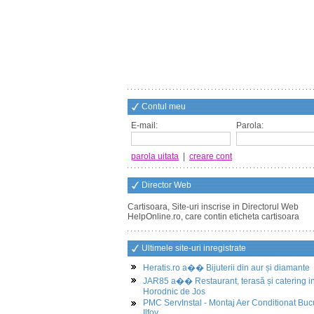
Contul meu
E-mail:
Parola:
parola uitata
|
creare cont
Director Web
Cartisoara, Site-uri inscrise in Directorul Web
HelpOnline.ro, care contin eticheta cartisoara
Ultimele site-uri inregistrate
Heratis.ro a�� Bijuterii din aur și diamante
JAR85 a�� Restaurant, terasă și catering i
Horodnic de Jos
PMC ServInstal - Montaj Aer Conditionat Buc
Ilfov