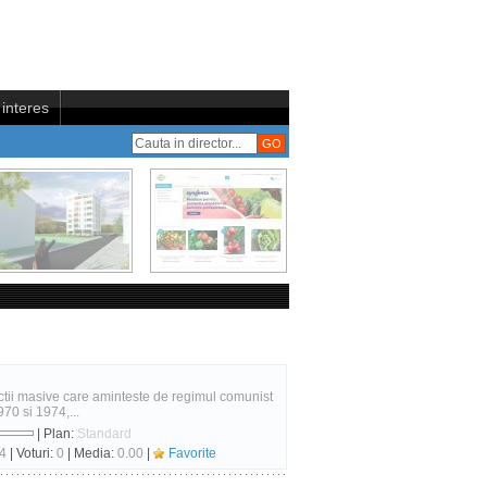
interes
ctii masive care aminteste de regimul comunist
970 si 1974,...
| Plan:
Standard
4
| Voturi:
0
| Media:
0.00
|
Favorite