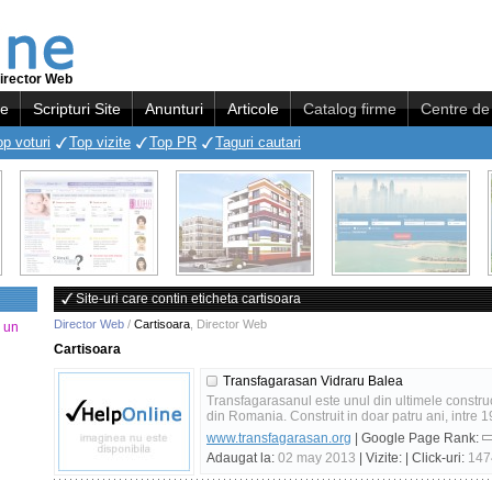
irector Web
re
Scripturi Site
Anunturi
Articole
Catalog firme
Centre de 
op voturi
Top vizite
Top PR
Taguri cautari
Site-uri care contin eticheta cartisoara
Director Web
/
Cartisoara
,
Director Web
a un
Cartisoara
Transfagarasan Vidraru Balea
Transfagarasanul este unul din ultimele constru
din Romania. Construit in doar patru ani, intre 1
www.transfagarasan.org
| Google Page Rank:
Adaugat la:
02 may 2013
| Vizite:
| Click-uri:
147