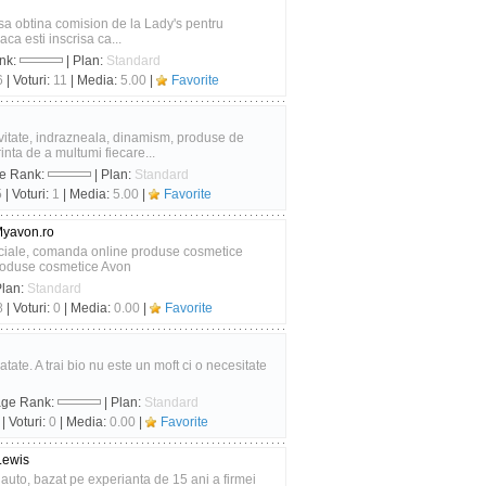
 sa obtina comision de la Lady's pentru
aca esti inscrisa ca...
nk:
| Plan:
Standard
6
| Voturi:
11
| Media:
5.00
|
Favorite
tate, indrazneala, dinamism, produse de
inta de a multumi fiecare...
ge Rank:
| Plan:
Standard
5
| Voturi:
1
| Media:
5.00
|
Favorite
Myavon.ro
eciale, comanda online produse cosmetice
roduse cosmetice Avon
Plan:
Standard
8
| Voturi:
0
| Media:
0.00
|
Favorite
tate. A trai bio nu este un moft ci o necesitate
age Rank:
| Plan:
Standard
| Voturi:
0
| Media:
0.00
|
Favorite
Lewis
uto, bazat pe experianta de 15 ani a firmei