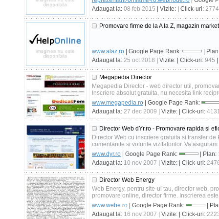
reprezentant-oriflame-ro.webnode.ro
| Google 
Adaugat la:
08 feb 2015
| Vizite:
| Click-uri:
2774
Promovare firme de la A la Z, magazin marke
www.alaz.ro
| Google Page Rank:
| Plan
Adaugat la:
25 oct 2018
| Vizite:
| Click-uri:
945
|
Megapedia Director
Megapedia Director - web director util, promovar
Inscriere absolut gratuita, nu necesita link recipro
www.megapedia.ro
| Google Page Rank:
Adaugat la:
27 dec 2009
| Vizite:
| Click-uri:
413
Director Web dYr.ro - Promovare rapida si efi
Director Web cu inscriere gratuita si transfer de P
comentariile si voturile vizitatorilor. Va asigura
www.dyr.ro
| Google Page Rank:
| Plan:
Adaugat la:
10 nov 2007
| Vizite:
| Click-uri:
247
Director Web Energy
Web Energy, pentru site-ul tau, director web, prom
promovare online, director firme. Inscrierea este g
www.webe.ro
| Google Page Rank:
| Pl
Adaugat la:
16 nov 2007
| Vizite:
| Click-uri:
222