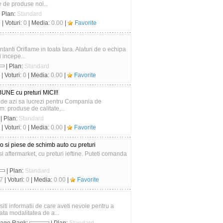
 de produse noi...
 Plan:
Standard
9
| Voturi:
0
| Media:
0.00
|
Favorite
anti Oriflame in toata tara. Alaturi de o echipa
i incepe...
| Plan:
Standard
| Voturi:
0
| Media:
0.00
|
Favorite
UNE cu preturi MICI!!
 de azi sa lucrezi pentru Compania de
m: produse de calitate,...
| Plan:
Standard
| Voturi:
0
| Media:
0.00
|
Favorite
 si piese de schimb auto cu preturi
si aftermarket, cu preturi ieftine. Puteti comanda
| Plan:
Standard
7
| Voturi:
0
| Media:
0.00
|
Favorite
iti informatii de care aveti nevoie pentru a
ata modalitatea de a...