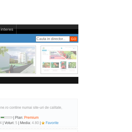
interes
e.ro contine numai site-uri de calitate,
:
| Plan:
Premium
4
| Voturi:
5
| Media:
4.80
|
Favorite