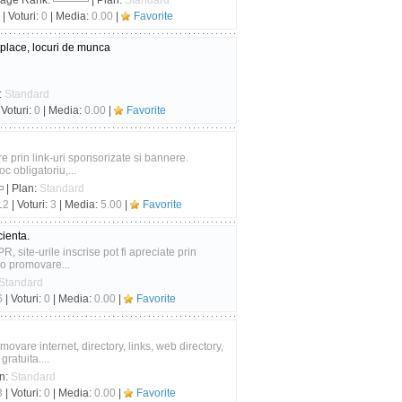
Page Rank:
| Plan:
Standard
| Voturi:
0
| Media:
0.00
|
Favorite
tplace, locuri de munca
:
Standard
 Voturi:
0
| Media:
0.00
|
Favorite
e prin link-uri sponsorizate si bannere.
c obligatoriu,...
| Plan:
Standard
12
| Voturi:
3
| Media:
5.00
|
Favorite
cienta.
R, site-urile inscrise pot fi apreciate prin
m o promovare...
Standard
6
| Voturi:
0
| Media:
0.00
|
Favorite
ovare internet, directory, links, web directory,
ratuita....
an:
Standard
3
| Voturi:
0
| Media:
0.00
|
Favorite