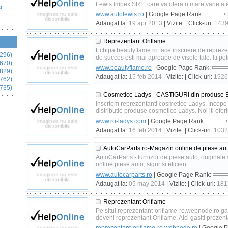
Lewis Impex SRL, care va ofera o mare varietate
i
www.autolewis.ro
| Google Page Rank:
|
Adaugat la:
19 apr 2013
| Vizite:
| Click-uri:
143
Reprezentant Oriflame
Echipa beautyflame.ro face inscriere de reprezent
296)
de succes esti mai aproape de visele tale. Iti pot
670)
www.beautyflame.ro
| Google Page Rank:
829)
Adaugat la:
15 feb 2014
| Vizite:
| Click-uri:
1926
762)
735)
Cosmetice Ladys - CASTIGURI din produse B
Inscriem reprezentanti cosmetice Ladys. Incepe
distributie produse cosmetice Ladys. Noi iti oferi
www.ro-ladys.com
| Google Page Rank:
Adaugat la:
16 feb 2014
| Vizite:
| Click-uri:
1032
AutoCarParts.ro-Magazin online de piese auto
AutoCarParts - furnizor de piese auto, originale 
online piese auto, sigur si eficient.
www.autocarparts.ro
| Google Page Rank:
Adaugat la:
05 may 2014
| Vizite:
| Click-uri:
181
Reprezentant Oriflame
Pe situl reprezentant-oriflame-ro.webnode.ro gas
deveni reprezentant Oriflame. Aici gasiti prezent