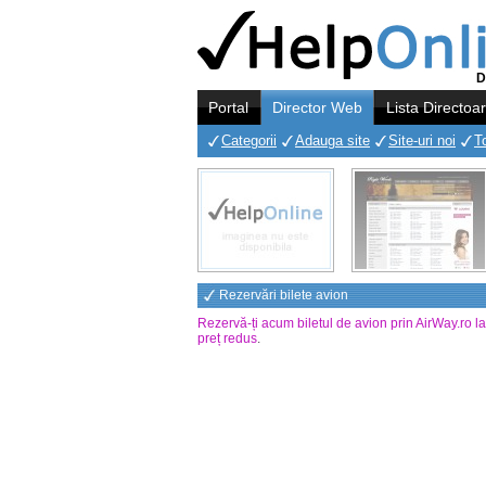
D
Portal
Director Web
Lista Directoa
Categorii
Adauga site
Site-uri noi
T
Rezervări bilete avion
Rezervă-ți acum biletul de avion prin AirWay.ro l
preț redus
.