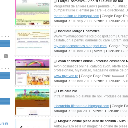
Ladys Cosmetics - Vino si tu alaturi de noi
Programul de afiliere Lady's permite unui afiliat
cumparaturile clientilor pe care i-a directionat. D
metropolitan-ro.blogspot.com
| Google Page Ra
Adaugat la:
10 sep 2008
| Vizite:
| Click-uri:
291
Inscriere Margo Cosmetics
Www.my-margocosmetics.blogspot.com | Creativi
calitate, grija pentru oamenii cu care lucram, dor
my-margocosmetics.blogspot.com
| Google Pa
Adaugat la:
10 nov 2011
| Vizite:
| Click-uri:
173
Avon cosmetics online - produse cosmetice 
Avon cosmetics online, catalog avon, oferte sp
profesionale, Myavon.ro, magazine online de p
www.myavon.ro
| Google Page Rank:
| 
Adaugat la:
23 nov 2010
| Vizite:
| Click-uri:
153
Life care bio
Intra in lumea bio alaturi de noi. Produse de sana
lifecarebio-lifecarebio.blogspot.com
| Google P
Adaugat la:
23 jan 2011
| Vizite:
| Click-uri:
1651
n
Magazin online piese auto de schimb - Auto 
uresti
AutoLewis.ro este un magazine online de piese a