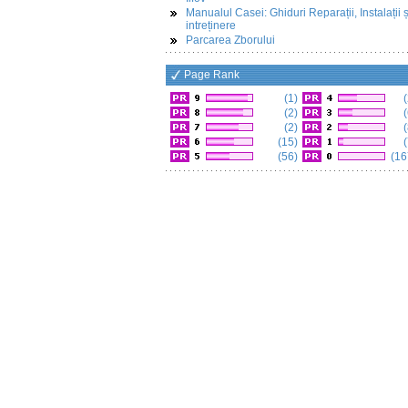
Manualul Casei: Ghiduri Reparații, Instalații ș
intreținere
Parcarea Zborului
Page Rank
(1)
(
(2)
(
(2)
(
(15)
(
(56)
(16