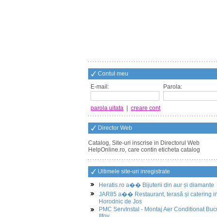
Contul meu
E-mail:
Parola:
parola uitata
|
creare cont
Director Web
Catalog, Site-uri inscrise in Directorul Web
HelpOnline.ro, care contin eticheta catalog
Ultimele site-uri inregistrate
Heratis.ro a�� Bijuterii din aur și diamante
JAR85 a�� Restaurant, terasă și catering i
Horodnic de Jos
PMC ServInstal - Montaj Aer Conditionat Buc
Ilfov