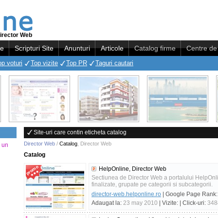
irector Web
re
Scripturi Site
Anunturi
Articole
Catalog firme
Centre de 
op voturi
Top vizite
Top PR
Taguri cautari
Site-uri care contin eticheta catalog
Director Web
/
Catalog
,
Director Web
a un
Catalog
HelpOnline, Director Web
Sectiunea de Director Web a portalului HelpOnlin
finalizate, grupate pe categorii si subcategorii.
director-web.helponline.ro
| Google Page Rank
Adaugat la:
23 may 2010
| Vizite:
| Click-uri:
348