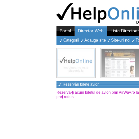
D
Portal
Director Web
Lista Directoa
Categorii
Adauga site
Site-uri noi
T
Rezervări bilete avion
Rezervă-ți acum biletul de avion prin AirWay.ro l
preț redus
.