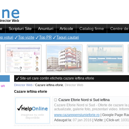
irector Web
re
Scripturi Site
Anunturi
Articole
Catalog firme
Centre de 
op voturi
Top vizite
Top PR
Taguri cautari
Site-uri care contin eticheta cazare ieftina eforie
Director Web
/
Cazare ieftina eforie
,
Director Web
a un
Cazare ieftina eforie
Cazare Eforie Nord si Sud ieftina
Cazare Eforie Nord si Sud - Oferte de cazare la pe
actualizate, galerie foto, prezentari video. Informa
www.cazarepensiunieforie.ro
| Google Page Ra
Adaugat la:
07 jan 2016
| Vizite:
| Click-uri:
1031