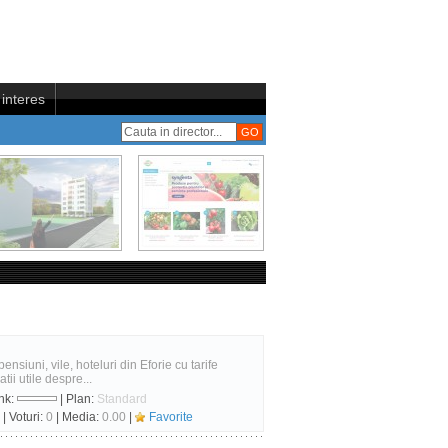
interes
nsiuni, vile, hoteluri din Eforie cu tarife
tii utile despre...
nk:
| Plan:
Standard
| Voturi:
0
| Media:
0.00
|
Favorite