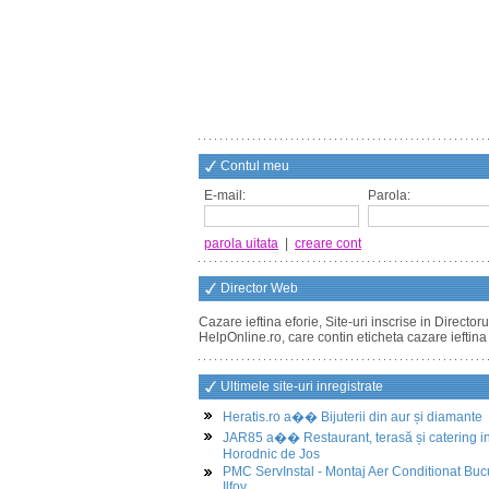
Contul meu
E-mail:
Parola:
parola uitata
|
creare cont
Director Web
Cazare ieftina eforie, Site-uri inscrise in Directo
HelpOnline.ro, care contin eticheta cazare ieftina
Ultimele site-uri inregistrate
Heratis.ro a�� Bijuterii din aur și diamante
JAR85 a�� Restaurant, terasă și catering i
Horodnic de Jos
PMC ServInstal - Montaj Aer Conditionat Buc
Ilfov