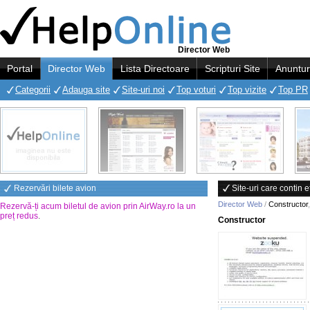
Director Web
Portal
Director Web
Lista Directoare
Scripturi Site
Anuntur
Categorii
Adauga site
Site-uri noi
Top voturi
Top vizite
Top PR
Rezervări bilete avion
Site-uri care contin 
Director Web
/
Constructor
Rezervă-ți acum biletul de avion prin AirWay.ro la un
preț redus
.
Constructor