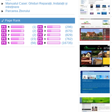
Manualul Casei: Ghiduri Reparații, Instalații și
intreținere
Parcarea Zborului
Page Rank
(1)
(296)
(2)
(670)
(2)
(829)
(15)
(762)
(56)
(16735)