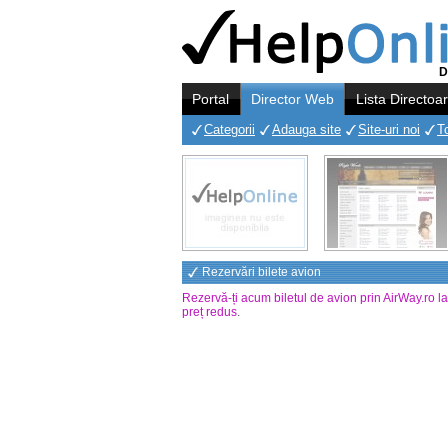
D
Portal
Director Web
Lista Directoa
Categorii
Adauga site
Site-uri noi
T
Rezervări bilete avion
Rezervă-ți acum biletul de avion prin AirWay.ro l
preț redus
.