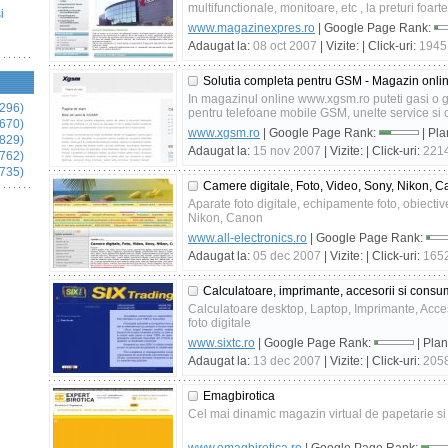
multifunctionale, monitoare, etc , la preturi foarte
i
www.magazinexpres.ro
| Google Page Rank:
Adaugat la:
08 oct 2007
| Vizite:
| Click-uri:
1945
Solutia completa pentru GSM - Magazin online
In magazinul online www.xgsm.ro puteti gasi o 
296)
pentru telefoane mobile GSM, unelte service si c
670)
www.xgsm.ro
| Google Page Rank:
| Pla
829)
Adaugat la:
15 nov 2007
| Vizite:
| Click-uri:
221
762)
735)
Camere digitale, Foto, Video, Sony, Nikon, 
Aparate foto digitale, echipamente foto, obiective,
Nikon, Canon
www.all-electronics.ro
| Google Page Rank:
Adaugat la:
05 dec 2007
| Vizite:
| Click-uri:
165
Calculatoare, imprimante, accesorii si consu
Calculatoare desktop, Laptop, Imprimante, Acces
foto digitale
www.sixtc.ro
| Google Page Rank:
| Pla
Adaugat la:
13 dec 2007
| Vizite:
| Click-uri:
205
Emagbirotica
Cel mai dinamic magazin virtual de papetarie si 