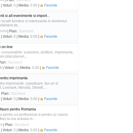
| Plan:
Standard
| Voturi:
0
| Media:
0.00
|
Favorite
nti si alt evenimente si import...
n locatii turistice si interesante in domeniul
rtament de...
| Plan:
Standard
| Voturi:
0
| Media:
0.00
|
Favorite
 on-line
consumabile: scannere, plottere, imprimante,
ni pliat planuri,...
Plan:
Standard
6
| Voturi:
0
| Media:
0.00
|
Favorite
pentru imprimanta
ru imprimante, copiatoare, fax-uri si
 Lexmark, Minolta, Olivetti,...
| Plan:
Standard
| Voturi:
0
| Media:
0.00
|
Favorite
ei Mauro pentru Romania
 pentru uz profesional si pentru uz casnic.
) la ora actuala in...
| Plan:
Standard
| Voturi:
0
| Media:
0.00
|
Favorite