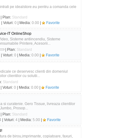
 intrati pe idealstore.eu pentru a comanda cele
| Plan:
Standard
2
| Voturi:
0
| Media:
0.00
|
Favorite
vice-IT OnlineShop
deo, Sisteme antiincendiu, Sisteme
onsumabile Printere, Acesorii...
| Plan:
Standard
| Voturi:
0
| Media:
0.00
|
Favorite
edicale ce deservesc clienti din domeniul
 clientilor cu solutii...
n:
Standard
| Voturi:
0
| Media:
0.00
|
Favorite
 si curatenie. Gero Tissue, livreaza clientilor
niJumbo, Prosop...
| Plan:
Standard
4
| Voturi:
4
| Media:
5.00
|
Favorite
d!
ra de birou,imprimante, copiatoare, faxuri,