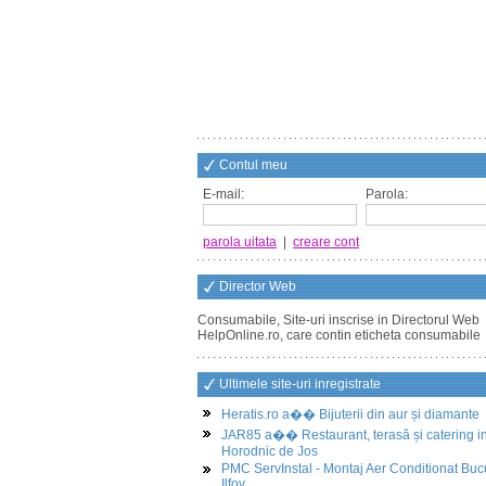
Contul meu
E-mail:
Parola:
parola uitata
|
creare cont
Director Web
Consumabile, Site-uri inscrise in Directorul Web
HelpOnline.ro, care contin eticheta consumabile
Ultimele site-uri inregistrate
Heratis.ro a�� Bijuterii din aur și diamante
JAR85 a�� Restaurant, terasă și catering i
Horodnic de Jos
PMC ServInstal - Montaj Aer Conditionat Buc
Ilfov