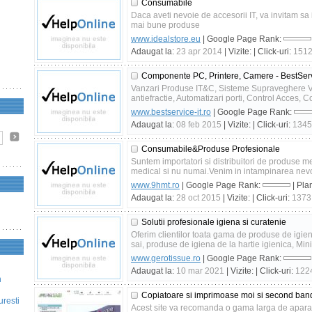
Consumabile
Daca aveti nevoie de accesorii IT, va invitam sa
mai bune produse
www.idealstore.eu
| Google Page Rank:
Adaugat la:
23 apr 2014
| Vizite:
| Click-uri:
151
Componente PC, Printere, Camere - BestSer
Vanzari Produse IT&C, Sisteme Supraveghere Vi
antiefractie, Automatizari porti, Control Acces, C
www.bestservice-it.ro
| Google Page Rank:
Adaugat la:
08 feb 2015
| Vizite:
| Click-uri:
1345
Consumabile&Produse Profesionale
Suntem importatori si distribuitori de produse m
medical si nu numai.Venim in intampinarea nevoilor
www.9hmt.ro
| Google Page Rank:
| Pla
Adaugat la:
28 oct 2015
| Vizite:
| Click-uri:
1373
Solutii profesionale igiena si curatenie
Oferim clientilor toata gama de produse de igiena
sai, produse de igiena de la hartie igienica, Mi
www.gerotissue.ro
| Google Page Rank:
Adaugat la:
10 mar 2021
| Vizite:
| Click-uri:
122
n
Copiatoare si imprimoase moi si second ban
uresti
Acest site va recomanda o gama larga de aparatu