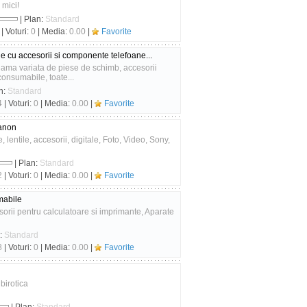
 mici!
| Plan:
Standard
| Voturi:
0
| Media:
0.00
|
Favorite
 cu accesorii si componente telefoane...
gama variata de piese de schimb, accesorii
onsumabile, toate...
n:
Standard
4
| Voturi:
0
| Media:
0.00
|
Favorite
Canon
 lentile, accesorii, digitale, Foto, Video, Sony,
| Plan:
Standard
2
| Voturi:
0
| Media:
0.00
|
Favorite
mabile
orii pentru calculatoare si imprimante, Aparate
n:
Standard
8
| Voturi:
0
| Media:
0.00
|
Favorite
birotica