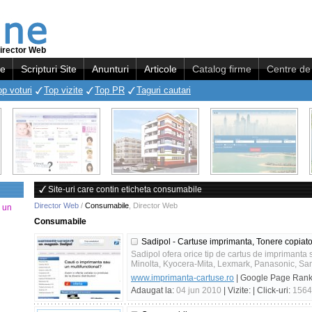
irector Web
re
Scripturi Site
Anunturi
Articole
Catalog firme
Centre de 
op voturi
Top vizite
Top PR
Taguri cautari
Site-uri care contin eticheta consumabile
Director Web
/
Consumabile
,
Director Web
a un
Consumabile
Sadipol - Cartuse imprimanta, Tonere copiato
Sadipol ofera orice tip de cartus de imprimanta 
Minolta, Kyocera-Mita, Lexmark, Panasonic, Sam
www.imprimanta-cartuse.ro
| Google Page Ran
Adaugat la:
04 jun 2010
| Vizite:
| Click-uri:
1564