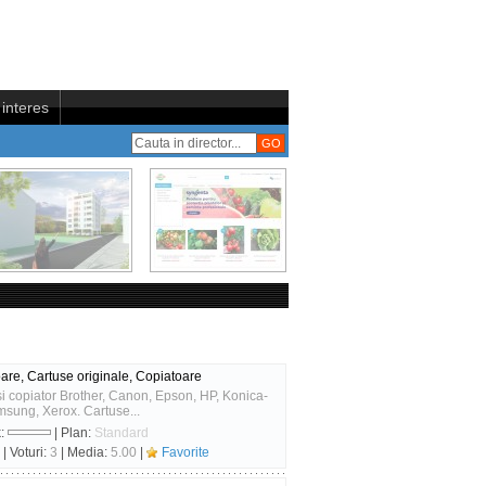
interes
are, Cartuse originale, Copiatoare
si copiator Brother, Canon, Epson, HP, Konica-
sung, Xerox. Cartuse...
k:
| Plan:
Standard
| Voturi:
3
| Media:
5.00
|
Favorite