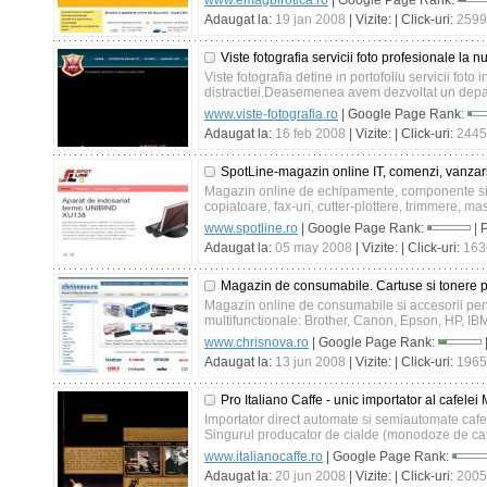
www.emagbirotica.ro
| Google Page Rank:
Adaugat la:
19 jan 2008
| Vizite:
| Click-uri:
2599
Viste fotografia servicii foto profesionale la nu
Viste fotografia detine in portofoliu servicii foto i
distractiei.Deasemenea avem dezvoltat un depa
www.viste-fotografia.ro
| Google Page Rank:
Adaugat la:
16 feb 2008
| Vizite:
| Click-uri:
2445
SpotLine-magazin online IT, comenzi, vanzari
Magazin online de echipamente, componente si 
copiatoare, fax-uri, cutter-plottere, trimmere, masi
www.spotline.ro
| Google Page Rank:
| 
Adaugat la:
05 may 2008
| Vizite:
| Click-uri:
163
Magazin de consumabile. Cartuse si tonere 
Magazin online de consumabile si accesorii pent
multifunctionale: Brother, Canon, Epson, HP, IBM,
www.chrisnova.ro
| Google Page Rank:
Adaugat la:
13 jun 2008
| Vizite:
| Click-uri:
1965
Pro Italiano Caffe - unic importator al cafel
Importator direct automate si semiautomate cafea
Singurul producator de cialde (monodoze de cafea
www.italianocaffe.ro
| Google Page Rank:
Adaugat la:
20 jun 2008
| Vizite:
| Click-uri:
2005