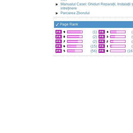
Manualul Casei: Ghiduri Reparații, Instalații ș
intreținere
Parcarea Zborului
Page Rank
(1)
(
(2)
(
(2)
(
(15)
(
(56)
(16