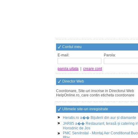
Contul meu
E-mail:
Parola:
parola uitata
|
creare cont
Director Web
Coordonare, Site-uri inscrise in Directorul Web
HelpOnline.ro, care contin eticheta coordonare
Ultimele site-uri inregistrate
Heratis.ro a�� Bijuterii din aur și diamante
JAR85 a�� Restaurant, terasă și catering i
Horodnic de Jos
PMC ServInstal - Montaj Aer Conditionat Buc
Ilfov