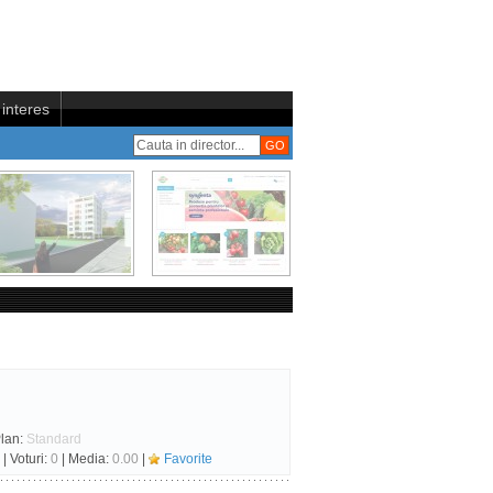
interes
Plan:
Standard
| Voturi:
0
| Media:
0.00
|
Favorite