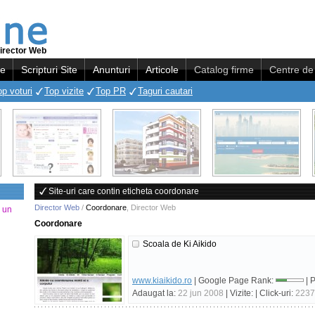
irector Web
re
Scripturi Site
Anunturi
Articole
Catalog firme
Centre de 
op voturi
Top vizite
Top PR
Taguri cautari
Site-uri care contin eticheta coordonare
Director Web
/
Coordonare
,
Director Web
a un
Coordonare
Scoala de Ki Aikido
www.kiaikido.ro
| Google Page Rank:
| 
Adaugat la:
22 jun 2008
| Vizite:
| Click-uri:
2237