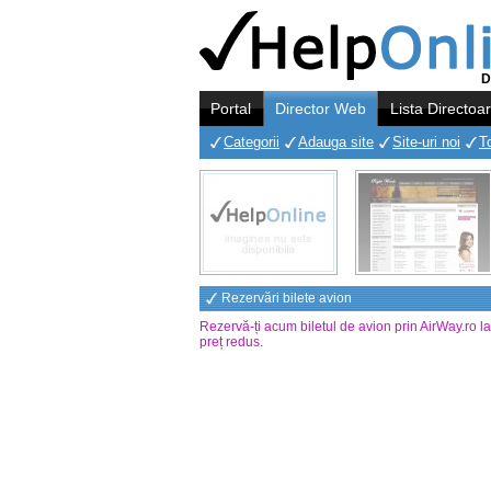
D
Portal
Director Web
Lista Directoa
Categorii
Adauga site
Site-uri noi
T
Rezervări bilete avion
Rezervă-ți acum biletul de avion prin AirWay.ro l
preț redus
.