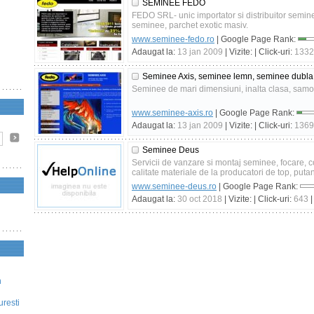
SEMINEE FEDO
FEDO SRL- unic importator si distribuitor semin
seminee, parchet exotic masiv.
www.seminee-fedo.ro
| Google Page Rank:
Adaugat la:
13 jan 2009
| Vizite:
| Click-uri:
1332
Seminee Axis, seminee lemn, seminee dubla
Seminee de mari dimensiuni, inalta clasa, samot
www.seminee-axis.ro
| Google Page Rank:
Adaugat la:
13 jan 2009
| Vizite:
| Click-uri:
1369
Seminee Deus
Servicii de vanzare si montaj seminee, focare, c
calitate materiale de la producatori de top, putan
www.seminee-deus.ro
| Google Page Rank:
Adaugat la:
30 oct 2018
| Vizite:
| Click-uri:
643
|
n
uresti