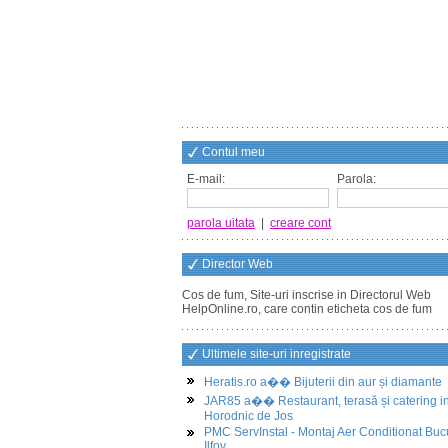
Contul meu
E-mail:
Parola:
parola uitata
|
creare cont
Director Web
Cos de fum, Site-uri inscrise in Directorul Web
HelpOnline.ro, care contin eticheta cos de fum
Ultimele site-uri inregistrate
Heratis.ro a�� Bijuterii din aur și diamante
JAR85 a�� Restaurant, terasă și catering i
Horodnic de Jos
PMC ServInstal - Montaj Aer Conditionat Buc
Ilfov