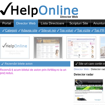
Director Web
Portal
Director Web
Lista Directoare
Scripturi Site
Anuntur
Categorii
Adauga site
Site-uri noi
Top voturi
Top vizite
Top PR
Rezervări bilete avion
Site-uri care contin 
Director Web
/
Detector rad
Rezervă-ți acum biletul de avion prin AirWay.ro la un
preț redus
.
Detector radar