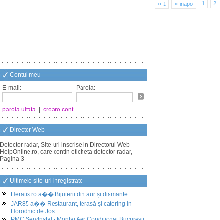
«
«
1
2
1
inapoi
Contul meu
E-mail:
Parola:
parola uitata
|
creare cont
Director Web
Detector radar, Site-uri inscrise in Directorul Web
HelpOnline.ro, care contin eticheta detector radar,
Pagina 3
Ultimele site-uri inregistrate
Heratis.ro a�� Bijuterii din aur și diamante
JAR85 a�� Restaurant, terasă și catering in
Horodnic de Jos
PMC ServInstal - Montaj Aer Conditionat Bucuresti