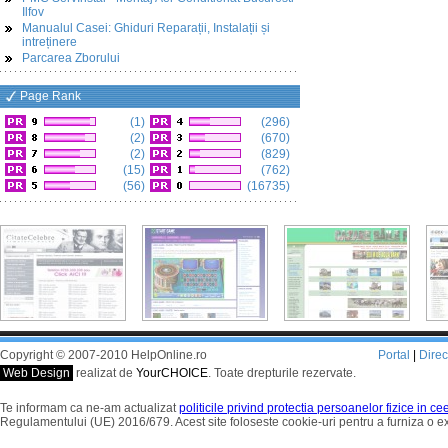
Ilfov
Manualul Casei: Ghiduri Reparații, Instalații și
intreținere
Parcarea Zborului
Page Rank
(1)
(296)
(2)
(670)
(2)
(829)
(15)
(762)
(56)
(16735)
Copyright © 2007-2010 HelpOnline.ro
Portal
|
Dire
Web Design
realizat de
YourCHOICE
. Toate drepturile rezervate.
Te informam ca ne-am actualizat
politicile privind protectia persoanelor fizice in c
Regulamentului (UE) 2016/679. Acest site foloseste cookie-uri pentru a furniza o 