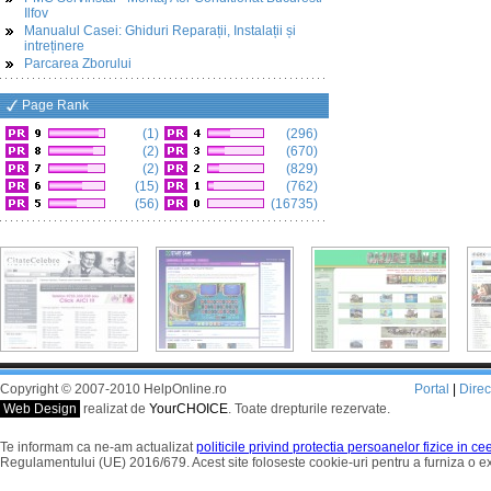
Ilfov
Manualul Casei: Ghiduri Reparații, Instalații și
intreținere
Parcarea Zborului
Page Rank
(1)
(296)
(2)
(670)
(2)
(829)
(15)
(762)
(56)
(16735)
Copyright © 2007-2010 HelpOnline.ro
Portal
|
Dire
Web Design
realizat de
YourCHOICE
. Toate drepturile rezervate.
Te informam ca ne-am actualizat
politicile privind protectia persoanelor fizice in c
Regulamentului (UE) 2016/679. Acest site foloseste cookie-uri pentru a furniza o 