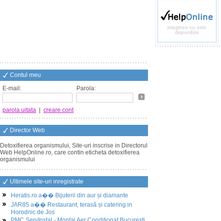
Contul meu
E-mail:
Parola:
parola uitata
|
creare cont
Director Web
Detoxifierea organismului, Site-uri inscrise in Directorul
Web HelpOnline.ro, care contin eticheta detoxifierea
organismului
Ultimele site-uri inregistrate
Heratis.ro a�� Bijuterii din aur și diamante
JAR85 a�� Restaurant, terasă și catering in
Horodnic de Jos
PMC ServInstal - Montaj Aer Conditionat Bucuresti