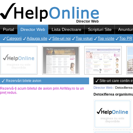
Director Web
Portal
Director Web
Lista Directoare
Scripturi Site
Anuntur
Categorii
Adauga site
Site-uri noi
Top voturi
Top vizite
Top PR
Rezervări bilete avion
Site-uri care contin 
Director Web
/
Detoxifierea
Rezervă-ți acum biletul de avion prin AirWay.ro la un
preț redus
.
Detoxifierea organismu