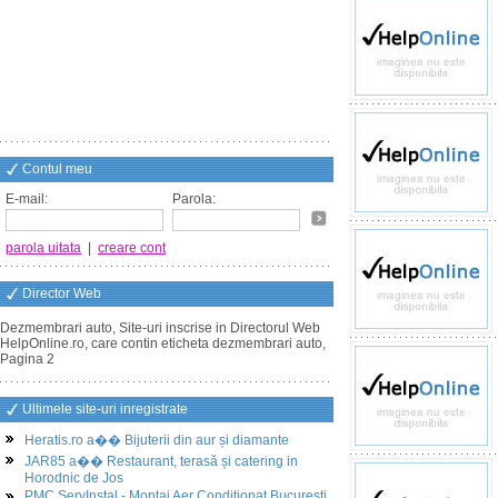
Contul meu
E-mail:
Parola:
parola uitata
|
creare cont
Director Web
Dezmembrari auto, Site-uri inscrise in Directorul Web
HelpOnline.ro, care contin eticheta dezmembrari auto,
Pagina 2
Ultimele site-uri inregistrate
Heratis.ro a�� Bijuterii din aur și diamante
JAR85 a�� Restaurant, terasă și catering in
Horodnic de Jos
PMC ServInstal - Montaj Aer Conditionat Bucuresti