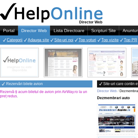
Director Web
Portal
Director Web
Lista Directoare
Scripturi Site
Anuntur
Categorii
Adauga site
Site-uri noi
Top voturi
Top vizite
Top PR
Rezervări bilete avion
Site-uri care contin
Director Web
/
Dezmembrar
Rezervă-ți acum biletul de avion prin AirWay.ro la un
preț redus
.
Dezmembrari auto