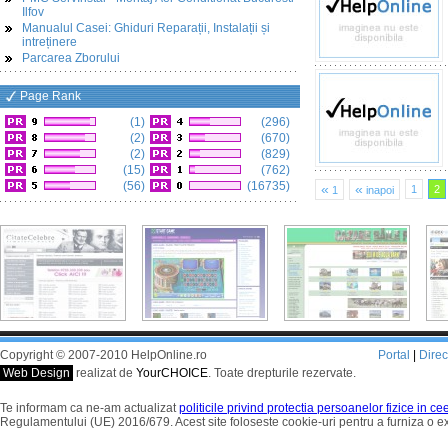
Ilfov
Manualul Casei: Ghiduri Reparații, Instalații și
intreținere
Parcarea Zborului
Page Rank
(1)
(296)
(2)
(670)
(2)
(829)
(15)
(762)
(56)
(16735)
«
«
1
2
1
inapoi
Copyright © 2007-2010 HelpOnline.ro
Portal
|
Dire
Web Design
realizat de
YourCHOICE
. Toate drepturile rezervate.
Te informam ca ne-am actualizat
politicile privind protectia persoanelor fizice in c
Regulamentului (UE) 2016/679. Acest site foloseste cookie-uri pentru a furniza o 