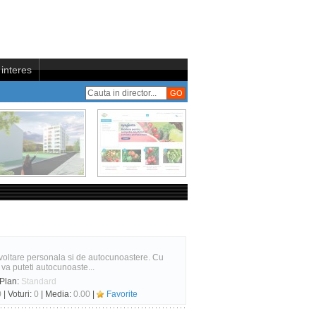
interes
zvoltare personala si de autocunoastere. Cu
 va puteti autocunoaste...
 Plan:
Standard
0
| Voturi:
0
| Media:
0.00
|
Favorite