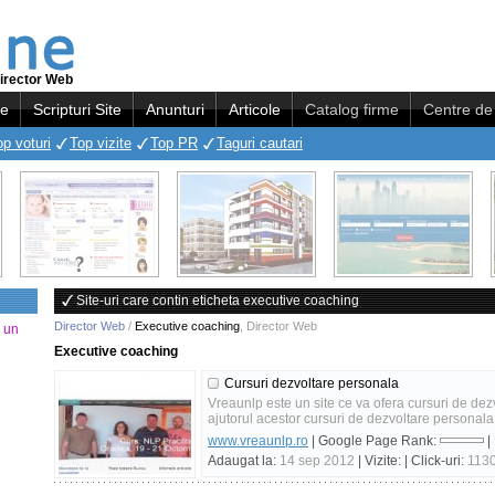
irector Web
re
Scripturi Site
Anunturi
Articole
Catalog firme
Centre de 
op voturi
Top vizite
Top PR
Taguri cautari
Site-uri care contin eticheta executive coaching
Director Web
/
Executive coaching
,
Director Web
a un
Executive coaching
Cursuri dezvoltare personala
Vreaunlp este un site ce va ofera cursuri de de
ajutorul acestor cursuri de dezvoltare personala
www.vreaunlp.ro
| Google Page Rank:
|
Adaugat la:
14 sep 2012
| Vizite:
| Click-uri:
113