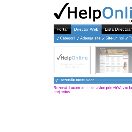
D
Portal
Director Web
Lista Directoa
Categorii
Adauga site
Site-uri noi
T
Rezervări bilete avion
Rezervă-ți acum biletul de avion prin AirWay.ro l
preț redus
.