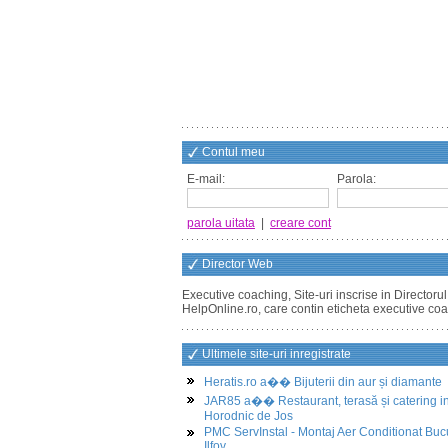
Contul meu
E-mail:
Parola:
parola uitata
|
creare cont
Director Web
Executive coaching, Site-uri inscrise in Director
HelpOnline.ro, care contin eticheta executive co
Ultimele site-uri inregistrate
Heratis.ro a�� Bijuterii din aur și diamante
JAR85 a�� Restaurant, terasă și catering i
Horodnic de Jos
PMC ServInstal - Montaj Aer Conditionat Buc
Ilfov