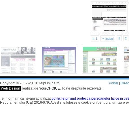
«
«
1
2
1
inapoi
Copyright © 2007-2010 HelpOnline.ro
Portal
|
Dire
Web Design
realizat de
YourCHOICE
. Toate drepturile rezervate.
Te informam ca ne-am actualizat
politicile privind protectia persoanelor fizice in c
Regulamentului (UE) 2016/679. Acest site foloseste cookie-uri pentru a furniza o 