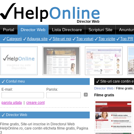
Director Web
Portal
Director Web
Lista Directoare
Scripturi Site
Anuntur
Categorii
Adauga site
Site-uri noi
Top voturi
Top vizite
Top PR
Contul meu
Site-uri care contin e
Director Web
/
Filme gratis
E-mail:
Parola:
Filme gratis
parola uitata
|
creare cont
Director Web
Filme gratis, Site-uri inscrise in Directorul Web
HelpOnline.ro, care contin eticheta filme gratis, Pagina
3