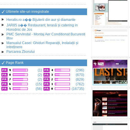
Ultimele site-uri inregistrate
Heratis.ro a�� Bijuterii din aur și diamante
JAR85 a�� Restaurant, terasă și catering in
Horodnic de Jos
PMC ServInstal - Montaj Aer Conditionat Bucuresti
Ilfov
Manualul Casei: Ghiduri Reparații, Instalații și
intreținere
Parcarea Zborului
Page Rank
(1)
(296)
(2)
(670)
(2)
(829)
(15)
(762)
(56)
(16735)