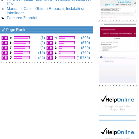
Ilfov
Manualul Casei: Ghiduri Reparații, Instalații și
intreținere
Parcarea Zborului
Page Rank
(1)
(296)
(2)
(670)
(2)
(829)
(15)
(762)
(56)
(16735)