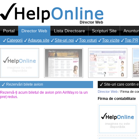
Director Web
Portal
Director Web
Lista Directoare
Scripturi Site
Anuntur
Categorii
Adauga site
Site-uri noi
Top voturi
Top vizite
Top PR
Rezervări bilete avion
Site-uri care contin e
Director Web
/
Firma de con
Rezervă-ți acum biletul de avion prin AirWay.ro la un
preț redus
.
Firma de contabilitate