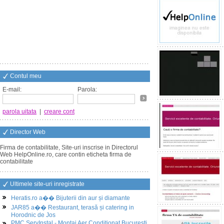
Contul meu
E-mail:
Parola:
parola uitata
|
creare cont
Director Web
Firma de contabilitate, Site-uri inscrise in Directorul
Web HelpOnline.ro, care contin eticheta firma de
contabilitate
Ultimele site-uri inregistrate
Heratis.ro a�� Bijuterii din aur și diamante
JAR85 a�� Restaurant, terasă și catering in
Horodnic de Jos
PMC ServInstal - Montaj Aer Conditionat Bucuresti