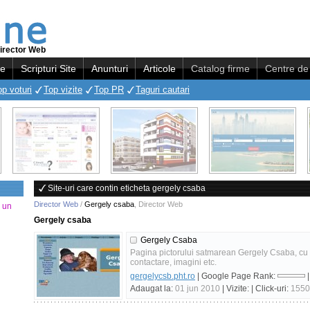
irector Web
re
Scripturi Site
Anunturi
Articole
Catalog firme
Centre de 
op voturi
Top vizite
Top PR
Taguri cautari
Site-uri care contin eticheta gergely csaba
Director Web
/
Gergely csaba
,
Director Web
a un
Gergely csaba
Gergely Csaba
Pagina pictorului satmarean Gergely Csaba, cu pr
contactare, imagini etc.
gergelycsb.pht.ro
| Google Page Rank:
|
Adaugat la:
01 jun 2010
| Vizite:
| Click-uri:
1550