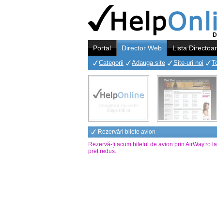
D
Portal
Director Web
Lista Directoa
Categorii
Adauga site
Site-uri noi
T
Rezervări bilete avion
Rezervă-ți acum biletul de avion prin AirWay.ro l
preț redus
.