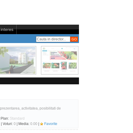
interes
ezentarea, activitatea, posibilitati de
 Plan:
Standard
| Voturi:
0
| Media:
0.00
|
Favorite