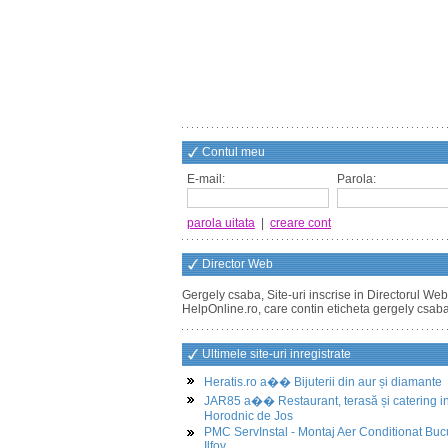
Contul meu
E-mail:
Parola:
parola uitata
|
creare cont
Director Web
Gergely csaba, Site-uri inscrise in Directorul Web
HelpOnline.ro, care contin eticheta gergely csab
Ultimele site-uri inregistrate
Heratis.ro a�� Bijuterii din aur și diamante
JAR85 a�� Restaurant, terasă și catering i
Horodnic de Jos
PMC ServInstal - Montaj Aer Conditionat Buc
Ilfov