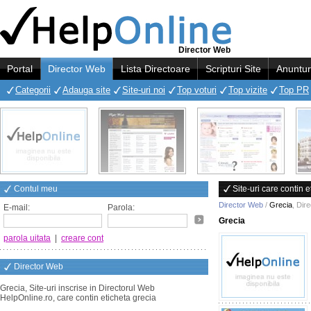
Director Web
Portal
Director Web
Lista Directoare
Scripturi Site
Anuntur
Categorii
Adauga site
Site-uri noi
Top voturi
Top vizite
Top PR
Contul meu
Site-uri care contin 
Director Web
/
Grecia
,
Dir
E-mail:
Parola:
Grecia
parola uitata
|
creare cont
Director Web
Grecia, Site-uri inscrise in Directorul Web
HelpOnline.ro, care contin eticheta grecia