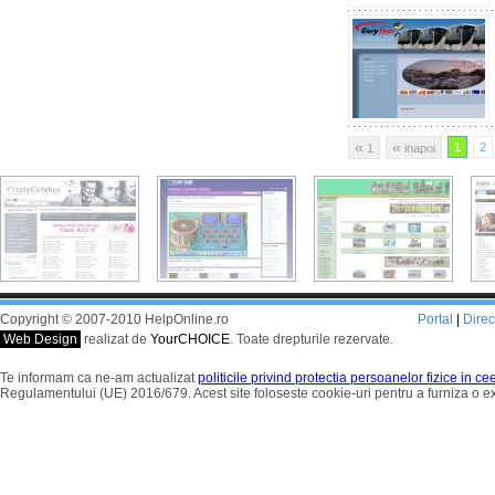
«
«
1
2
1
inapoi
Copyright © 2007-2010 HelpOnline.ro
Portal
|
Dire
Web Design
realizat de
YourCHOICE
. Toate drepturile rezervate.
Te informam ca ne-am actualizat
politicile privind protectia persoanelor fizice in c
Regulamentului (UE) 2016/679. Acest site foloseste cookie-uri pentru a furniza o 