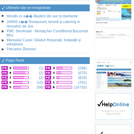
Ultimele site-uri inregistrate
Heratis.ro a�� Bijuterii din aur și diamante
JAR85 a�� Restaurant, terasă și catering in
Horodnic de Jos
PMC ServInstal - Montaj Aer Conditionat Bucuresti
Ilfov
Manualul Casei: Ghiduri Reparații, Instalații și
intreținere
Parcarea Zborului
Page Rank
(1)
(296)
(2)
(670)
(2)
(829)
(15)
(762)
(56)
(16735)