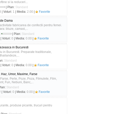
tine si la reduceri...
| Plan:
Standard
4
| Voturi:
1
| Media:
2.00
|
Favorite
e de Dama
tivitate fabricarea de confectii pentru femei.
ra: bluze, camasi,...
:
| Plan:
Standard
| Voturi:
0
| Media:
0.00
|
Favorite
nezeasca in Bucuresti
iu in Bucuresti. Preparate traditionale,
thailandeze,...
an:
Standard
| Voturi:
0
| Media:
0.00
|
Favorite
, Haz, Umor, Maxime, Farse
arse, Perle, Poze, Poza, Filmulete, Film,
t, Fun, Nebuni, Banc,...
Plan:
Standard
2
| Voturi:
0
| Media:
0.00
|
Favorite
taurante, produse picante, trucuri pentru