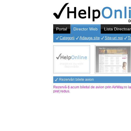
D
Portal
Director Web
Lista Directoa
Categorii
Adauga site
Site-uri noi
T
Rezervări bilete avion
Rezervă-ți acum biletul de avion prin AirWay.ro l
preț redus
.