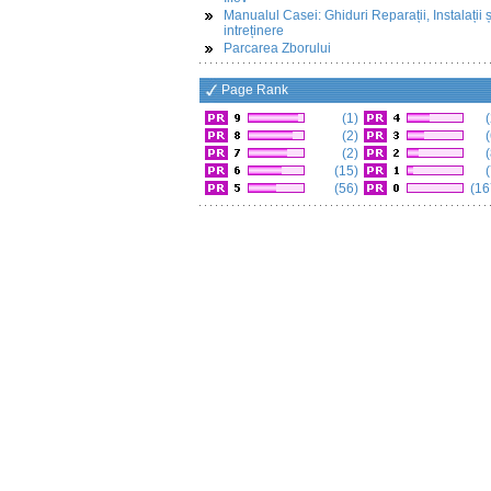
Manualul Casei: Ghiduri Reparații, Instalații ș
intreținere
Parcarea Zborului
Page Rank
(1)
(
(2)
(
(2)
(
(15)
(
(56)
(16