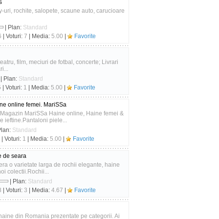
s
uri, rochite, salopete, scaune auto, carucioare
| Plan:
Standard
6
| Voturi:
7
| Media:
5.00
|
Favorite
atru, film, meciuri de fotbal, concerte; Livrari
i...
| Plan:
Standard
5
| Voturi:
1
| Media:
5.00
|
Favorite
ne online femei. MariSSa
 Magazin MariSSa Haine online, Haine femei &
ieftine.Pantaloni piele...
Plan:
Standard
| Voturi:
1
| Media:
5.00
|
Favorite
e de seara
a o varietate larga de rochii elegante, haine
i colectii.Rochii...
| Plan:
Standard
8
| Voturi:
3
| Media:
4.67
|
Favorite
haine din Romania prezentate pe categorii. Ai