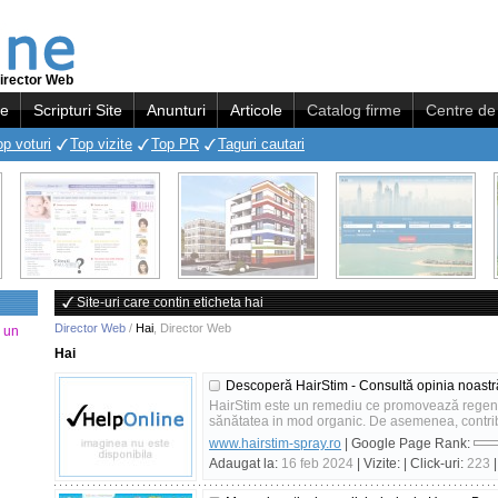
irector Web
re
Scripturi Site
Anunturi
Articole
Catalog firme
Centre de 
op voturi
Top vizite
Top PR
Taguri cautari
Site-uri care contin eticheta hai
Director Web
/
Hai
,
Director Web
a un
Hai
Descoperă HairStim - Consultă opinia noastr
HairStim este un remediu ce promovează regenera
sănătatea in mod organic. De asemenea, contribu
www.hairstim-spray.ro
| Google Page Rank:
Adaugat la:
16 feb 2024
| Vizite:
| Click-uri:
223
|