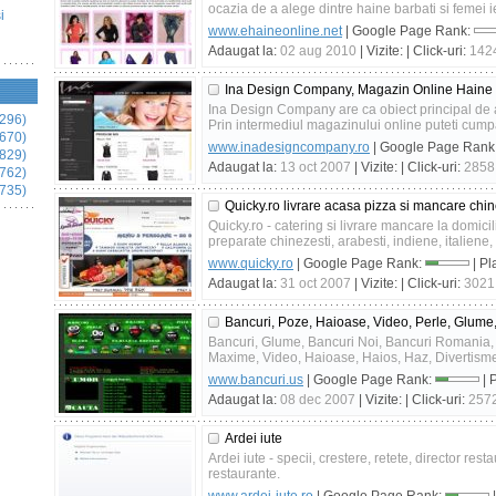
ocazia de a alege dintre haine barbati si femei ief
i
www.ehaineonline.net
| Google Page Rank:
Adaugat la:
02 aug 2010
| Vizite:
| Click-uri:
142
Ina Design Company, Magazin Online Hain
Ina Design Company are ca obiect principal de ac
296)
Prin intermediul magazinului online puteti cumpa
670)
www.inadesigncompany.ro
| Google Page Rank
829)
Adaugat la:
13 oct 2007
| Vizite:
| Click-uri:
2858
762)
735)
Quicky.ro livrare acasa pizza si mancare chi
Quicky.ro - catering si livrare mancare la domicil
preparate chinezesti, arabesti, indiene, italiene, 
www.quicky.ro
| Google Page Rank:
| Pl
Adaugat la:
31 oct 2007
| Vizite:
| Click-uri:
3021
Bancuri, Poze, Haioase, Video, Perle, Glume
Bancuri, Glume, Bancuri Noi, Bancuri Romania, F
Maxime, Video, Haioase, Haios, Haz, Divertismen
www.bancuri.us
| Google Page Rank:
| 
Adaugat la:
08 dec 2007
| Vizite:
| Click-uri:
257
Ardei iute
Ardei iute - specii, crestere, retete, director res
restaurante.