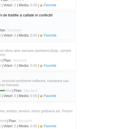
 Plan:
Standard
2
| Voturi:
0
| Media:
0.00
|
Favorite
de traditie si calitate in confectii!
Plan:
Standard
6
| Voturi:
0
| Media:
0.00
|
Favorite
e ofera spre vanzare pantaloni,blugi, camasi
ror.
| Plan:
Standard
6
| Voturi:
0
| Media:
0.00
|
Favorite
e, rezolvari probleme software, hardware sau
 poze haioase.
| Plan:
Standard
5
| Voturi:
0
| Media:
0.00
|
Favorite
puma, adidas, armani, dolce gabbana etc. Preturi
| Plan:
Standard
5
| Voturi:
0
| Media:
0.00
|
Favorite