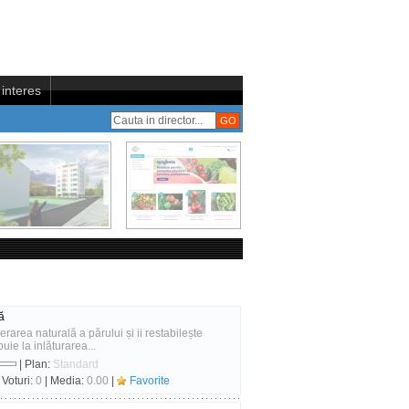
interes
ă
rea naturală a părului și ii restabilește
ie la inlăturarea...
| Plan:
Standard
 Voturi:
0
| Media:
0.00
|
Favorite