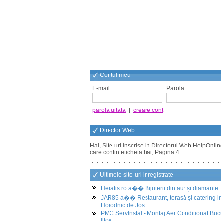
Contul meu
E-mail:
Parola:
parola uitata
|
creare cont
Director Web
Hai, Site-uri inscrise in Directorul Web HelpOnlin
care contin eticheta hai, Pagina 4
Ultimele site-uri inregistrate
Heratis.ro a�� Bijuterii din aur și diamante
JAR85 a�� Restaurant, terasă și catering i
Horodnic de Jos
PMC ServInstal - Montaj Aer Conditionat Buc
Ilfov