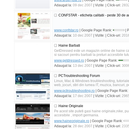
www.ardei-iute.ro
| Google Page Rank:
|
Adaugat la:
09 dec 2007
| Vizite:
| Click-uri:
283
CONFSTAR - eticheta calitatii - peste 30 de ani 
www.confstar.ro
| Google Page Rank:
| 
Adaugat la:
10 dec 2007
| Vizite:
| Click-uri:
201
Haine Barbati
GetDressed este un magazin online de haine car
si sacouri pentru barbati la preturi accesibile tutu
www.getdressed.ro
| Google Page Rank:
Adaugat la:
13 dec 2007
| Vizite:
| Click-uri:
300
PCTroubleshooting Forum
Linux, Mac & Windows troubleshooting, tutorial
web, jocuri, stiri din lumea IT, muzica, bancuri,
www.pctroubleshooting.ro
| Google Page Rank:
Adaugat la:
17 dec 2007
| Vizite:
| Click-uri:
296
Haine Originale
Pe acest site puteti gasi haine originale,nike, 
accesibile , import germania.
www.haineoriginale.ro
| Google Page Rank:
Adaugat la:
28 dec 2007
| Vizite:
| Click-uri:
233