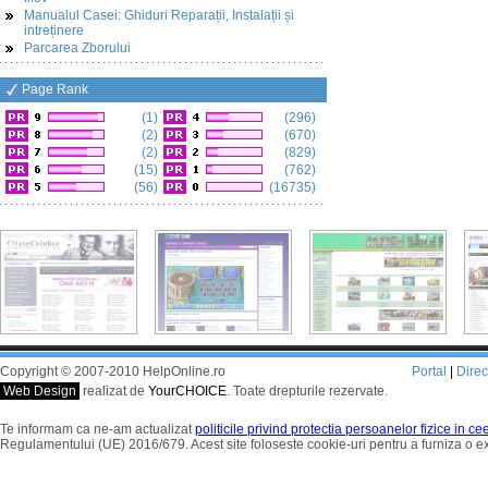
Manualul Casei: Ghiduri Reparații, Instalații și
intreținere
Parcarea Zborului
Page Rank
(1)
(296)
(2)
(670)
(2)
(829)
(15)
(762)
(56)
(16735)
Copyright © 2007-2010 HelpOnline.ro
Portal
|
Dire
Web Design
realizat de
YourCHOICE
. Toate drepturile rezervate.
Te informam ca ne-am actualizat
politicile privind protectia persoanelor fizice in c
Regulamentului (UE) 2016/679. Acest site foloseste cookie-uri pentru a furniza o 