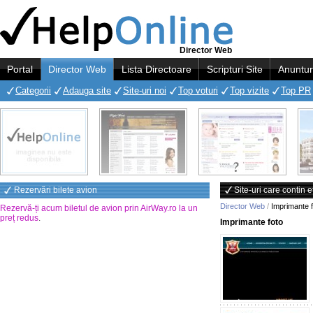
Director Web
Portal
Director Web
Lista Directoare
Scripturi Site
Anuntur
Categorii
Adauga site
Site-uri noi
Top voturi
Top vizite
Top PR
Rezervări bilete avion
Site-uri care contin 
Director Web
/
Imprimante f
Rezervă-ți acum biletul de avion prin AirWay.ro la un
preț redus
.
Imprimante foto