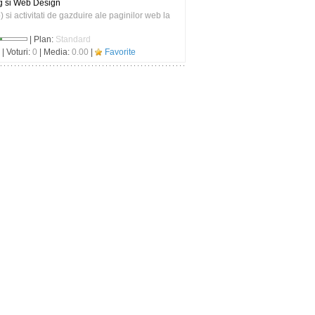
g si Web Design
 si activitati de gazduire ale paginilor web la
| Plan:
Standard
| Voturi:
0
| Media:
0.00
|
Favorite