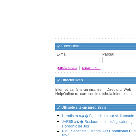
Contul meu
E-mail:
Parola:
parola uitata
|
creare cont
Director Web
Internet iasi, Site-uri inscrise in Directorul Web
HelpOnline.ro, care contin eticheta internet iasi
Ultimele site-uri inregistrate
Heratis.ro a�� Bijuterii din aur și diamante
JAR85 a�� Restaurant, terasă și catering i
Horodnic de Jos
PMC ServInstal - Montaj Aer Conditionat Buc
Ilfov