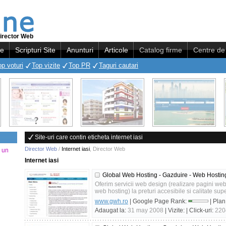
irector Web
re
Scripturi Site
Anunturi
Articole
Catalog firme
Centre de 
op voturi
Top vizite
Top PR
Taguri cautari
Site-uri care contin eticheta internet iasi
Director Web
/
Internet iasi
,
Director Web
a un
Internet iasi
Global Web Hosting - Gazduire - Web Hostin
Oferim servicii web design (realizare pagini web)
web hosting) la preturi accesibile si calitate supe
www.gwh.ro
| Google Page Rank:
| Plan
Adaugat la:
31 may 2008
| Vizite:
| Click-uri:
220