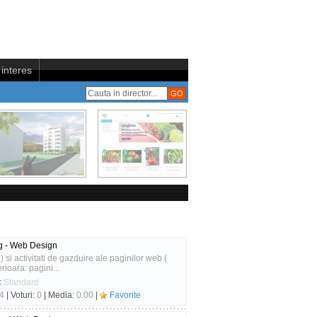
interes
g - Web Design
 si activitati de gazduire ale paginilor web (
rioara: pagini...
:
Standard
4
| Voturi:
0
| Media:
0.00
|
Favorite