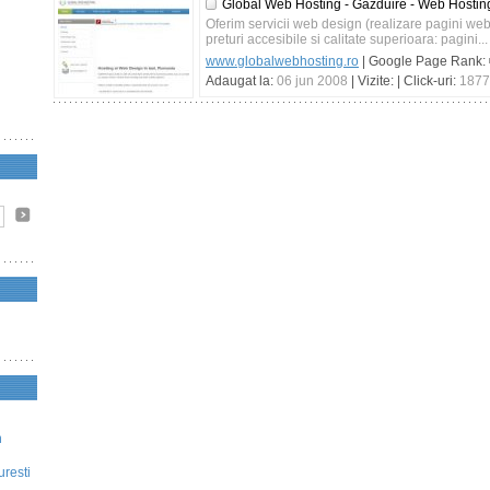
Global Web Hosting - Gazduire - Web Hostin
Oferim servicii web design (realizare pagini web)
preturi accesibile si calitate superioara: pagini...
www.globalwebhosting.ro
| Google Page Rank:
Adaugat la:
06 jun 2008
| Vizite:
| Click-uri:
1877
n
uresti