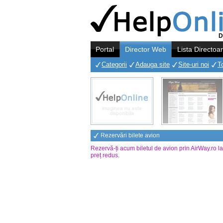
D
Portal
Director Web
Lista Directoa
Categorii
Adauga site
Site-uri noi
T
Rezervări bilete avion
Rezervă-ți acum biletul de avion prin AirWay.ro l
preț redus
.