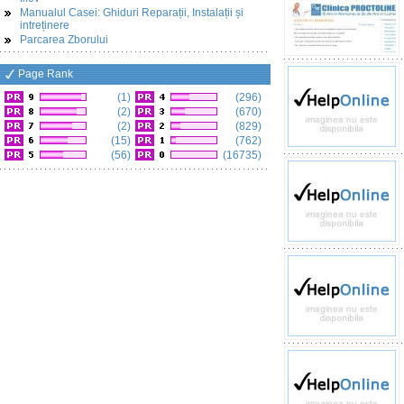
Manualul Casei: Ghiduri Reparații, Instalații și
intreținere
Parcarea Zborului
Page Rank
(1)
(296)
(2)
(670)
(2)
(829)
(15)
(762)
(56)
(16735)