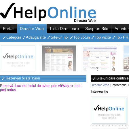
Director Web
Portal
Director Web
Lista Directoare
Scripturi Site
Anuntur
Categorii
Adauga site
Site-uri noi
Top voturi
Top vizite
Top PR
Rezervări bilete avion
Site-uri care contin e
Director Web
/
Interventie
,
Rezervă-ți acum biletul de avion prin AirWay.ro la un
preț redus
.
Interventie