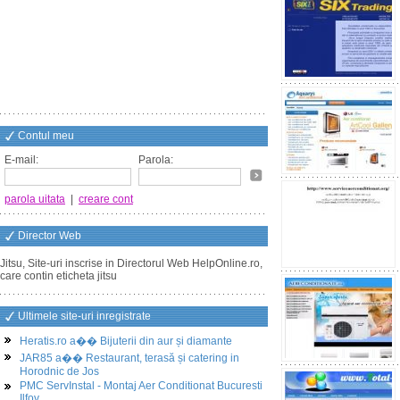
Contul meu
E-mail:
Parola:
parola uitata
|
creare cont
Director Web
Jitsu, Site-uri inscrise in Directorul Web HelpOnline.ro,
care contin eticheta jitsu
Ultimele site-uri inregistrate
Heratis.ro a�� Bijuterii din aur și diamante
JAR85 a�� Restaurant, terasă și catering in
Horodnic de Jos
PMC ServInstal - Montaj Aer Conditionat Bucuresti
Ilfov