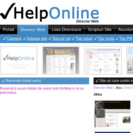
Director Web
Portal
Director Web
Lista Directoare
Scripturi Site
Anuntur
Categorii
Adauga site
Site-uri noi
Top voturi
Top vizite
Top PR
Rezervări bilete avion
Site-uri care contin e
Director Web
/
Jitsu
,
Direc
Rezervă-ți acum biletul de avion prin AirWay.ro la un
preț redus
.
Jitsu