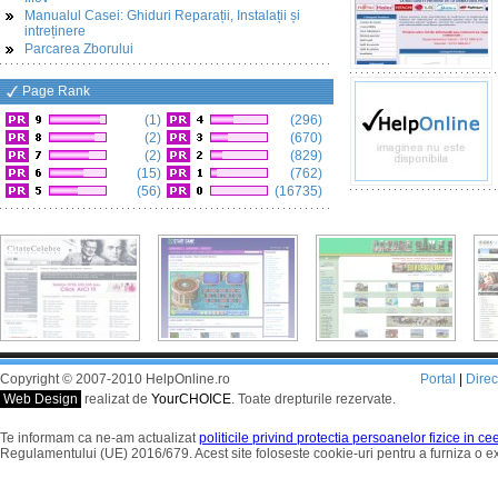
Manualul Casei: Ghiduri Reparații, Instalații și
intreținere
Parcarea Zborului
Page Rank
(1)
(296)
(2)
(670)
(2)
(829)
(15)
(762)
(56)
(16735)
Copyright © 2007-2010 HelpOnline.ro
Portal
|
Dire
Web Design
realizat de
YourCHOICE
. Toate drepturile rezervate.
Te informam ca ne-am actualizat
politicile privind protectia persoanelor fizice in c
Regulamentului (UE) 2016/679. Acest site foloseste cookie-uri pentru a furniza o 