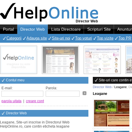
Director Web
Portal
Director Web
Lista Directoare
Scripturi Site
Anuntur
Categorii
Adauga site
Site-uri noi
Top voturi
Top vizite
Top PR
Contul meu
Site-uri care contin 
Director Web
/
Leagane
,
Di
E-mail:
Parola:
Leagane
parola uitata
|
creare cont
Director Web
Leagane, Site-uri inscrise in Directorul Web
HelpOnline.ro, care contin eticheta leagane