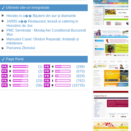
Ultimele site-uri inregistrate
Heratis.ro a�� Bijuterii din aur și diamante
JAR85 a�� Restaurant, terasă și catering in
Horodnic de Jos
PMC ServInstal - Montaj Aer Conditionat Bucuresti
Ilfov
Manualul Casei: Ghiduri Reparații, Instalații și
intreținere
Parcarea Zborului
Page Rank
(1)
(296)
(2)
(670)
(2)
(829)
(15)
(762)
(56)
(16735)