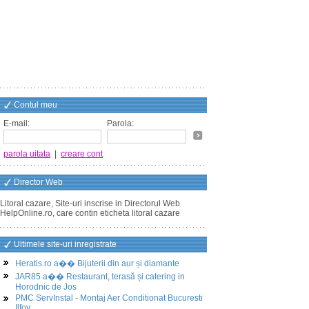
Contul meu
E-mail:
Parola:
parola uitata
|
creare cont
Director Web
Litoral cazare, Site-uri inscrise in Directorul Web
HelpOnline.ro, care contin eticheta litoral cazare
Ultimele site-uri inregistrate
Heratis.ro a�� Bijuterii din aur și diamante
JAR85 a�� Restaurant, terasă și catering in
Horodnic de Jos
PMC ServInstal - Montaj Aer Conditionat Bucuresti
Ilfov