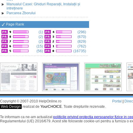
Manualul Casei: Ghiduri Reparații, Instalații și
intreținere
Parcarea Zborului
Page Rank
(1)
(296)
(2)
(670)
(2)
(829)
(15)
(762)
(56)
(16735)
Copyright © 2007-2010 HelpOnline.ro
Portal
|
Dire
Web Design
realizat de
YourCHOICE
. Toate drepturile rezervate.
Te informam ca ne-am actualizat
politicile privind protectia persoanelor fizice in c
Regulamentului (UE) 2016/679. Acest site foloseste cookie-uri pentru a furniza o 