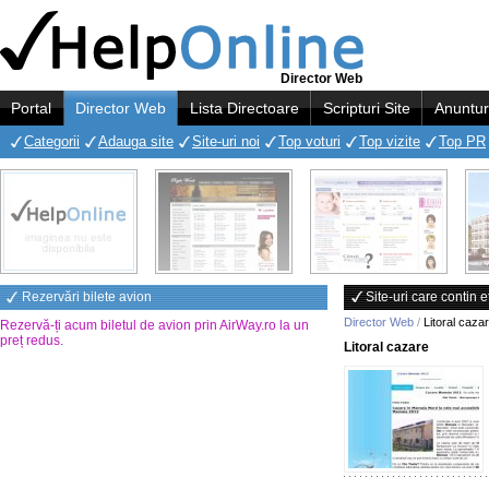
Director Web
Portal
Director Web
Lista Directoare
Scripturi Site
Anuntur
Categorii
Adauga site
Site-uri noi
Top voturi
Top vizite
Top PR
Rezervări bilete avion
Site-uri care contin e
Director Web
/
Litoral caza
Rezervă-ți acum biletul de avion prin AirWay.ro la un
preț redus
.
Litoral cazare