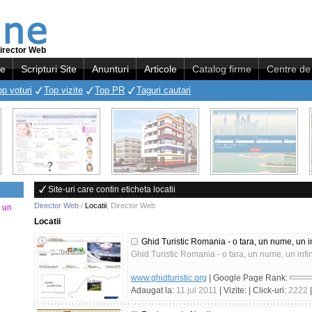
irector Web
re
Scripturi Site
Anunturi
Articole
Catalog firme
Centre de 
op voturi
Top vizite
Top PR
Taguri cautari
Site-uri care contin eticheta locatii
Director Web
/
Locatii
,
Director Web
a un
Locatii
Ghid Turistic Romania - o tara, un nume, un inf
Ghid Turistic Romania - o tara, un nume, un infini
www.ghidturistic.org
| Google Page Rank:
Adaugat la:
11 jul 2011
| Vizite:
| Click-uri:
2222
|