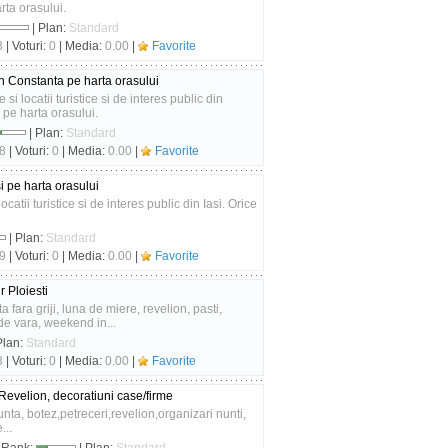
rta orasului.
| Plan:
Standard
3
| Voturi:
0
| Media:
0.00
|
Favorite
in Constanta pe harta orasului
si locatii turistice si de interes public din
 pe harta orasului.
| Plan:
Standard
8
| Voturi:
0
| Media:
0.00
|
Favorite
si pe harta orasului
ocatii turistice si de interes public din Iasi. Orice
| Plan:
Standard
9
| Voturi:
0
| Media:
0.00
|
Favorite
 Ploiesti
 fara griji, luna de miere, revelion, pasti,
de vara, weekend in...
Plan:
Standard
3
| Voturi:
0
| Media:
0.00
|
Favorite
 Revelion, decoratiuni case/firme
ta, botez,petreceri,revelion,organizari nunti,
...