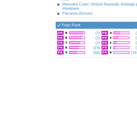
Manualul Casei: Ghiduri Reparații, Instalații ș
intreținere
Parcarea Zborului
Page Rank
(1)
(
(2)
(
(2)
(
(15)
(
(56)
(16