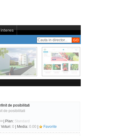
interes
init de posibilitati
t de posibilitati
| Plan:
Standard
 Voturi:
0
| Media:
0.00
|
Favorite