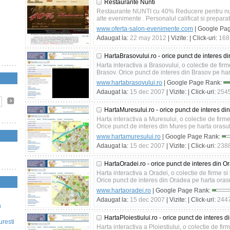
Restaurante Nunti
Restaurante NUNTI cu 40% Reducere pentru nunti,
alte evenimente . Personalul calificat si preparat
www.oferta-salon-evenimente.com
| Google Pa
Adaugat la:
22 may 2012
| Vizite:
| Click-uri:
168
HartaBrasovului.ro - orice punct de interes d
Harta interactiva a Brasovului, o colectie de firme 
Brasov. Orice punct de interes din Brasov pe har
www.hartabrasovului.ro
| Google Page Rank:
Adaugat la:
15 dec 2007
| Vizite:
| Click-uri:
254
HartaMuresului.ro - orice punct de interes di
Harta interactiva a Muresului, o colectie de firme 
Orice punct de interes din Mures pe harta orasul
www.hartamuresului.ro
| Google Page Rank:
Adaugat la:
15 dec 2007
| Vizite:
| Click-uri:
238
HartaOradei.ro - orice punct de interes din O
Harta interactiva a Oradei, o colectie de firme si 
Orice punct de interes din Oradea pe harta orasu
www.hartaoradei.ro
| Google Page Rank:
Adaugat la:
15 dec 2007
| Vizite:
| Click-uri:
244
n
HartaPloiestiului.ro - orice punct de interes d
uresti
Harta interactiva a Ploiestiului, o colectie de firme