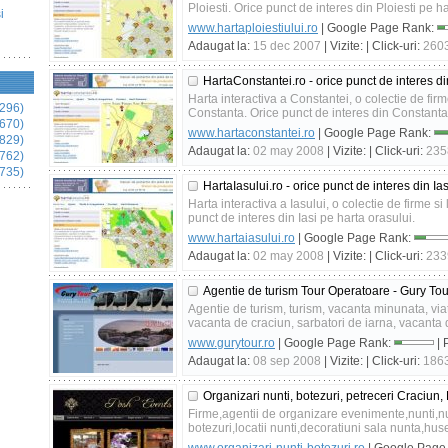
Ploiesti. Orice punct de interes din Ploiesti pe ha
i
www.hartaploiestiului.ro
| Google Page Rank:
Adaugat la:
15 dec 2007
| Vizite:
| Click-uri:
260
HartaConstantei.ro - orice punct de interes d
Harta interactiva a Constantei, o colectie de firme 
296)
Constanta. Orice punct de interes din Constanta
670)
www.hartaconstantei.ro
| Google Page Rank:
829)
Adaugat la:
02 may 2008
| Vizite:
| Click-uri:
235
762)
735)
HartaIasului.ro - orice punct de interes din Ia
Harta interactiva a Iasului, o colectie de firme si l
punct de interes din Iasi pe harta orasului.
www.hartaiasului.ro
| Google Page Rank:
Adaugat la:
02 may 2008
| Vizite:
| Click-uri:
233
Agentie de turism Tour Operatoare - Gury Tour
Agentie de turism, turism, vacanta minunata, viata
vacanta de craciun, sarbatori de iarna, vacanta 
www.gurytour.ro
| Google Page Rank:
| 
Adaugat la:
08 sep 2008
| Vizite:
| Click-uri:
186
Organizari nunti, botezuri, petreceri Craciun,
Firme,agentii de organizare evenimente,nunti,nun
botezuri,locatii nunti,decoratiuni sala nunta,huse