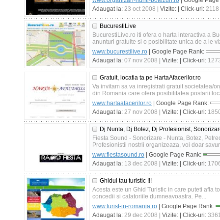
www.organizari-nunti-botezuri.ro
| Google Page
Adaugat la:
23 oct 2008
| Vizite:
| Click-uri:
2118
BucurestiLive
BucurestiLive.ro iti ofera o harta interactiva a Buc
anunturi gratuite si o posibilitate unica de a le vi
www.bucurestilive.ro
| Google Page Rank:
Adaugat la:
07 nov 2008
| Vizite:
| Click-uri:
127
Gratuit, locatia ta pe HartaAfacerilor.ro
Va invitam sa va inregistrati gratuit societatea/o
din Romania care ofera posibilitatea postarii loca
www.hartaafacerilor.ro
| Google Page Rank:
Adaugat la:
27 nov 2008
| Vizite:
| Click-uri:
185
Dj Nunta, Dj Botez, Dj Profesionist, Sonoriz
Fiesta Sound - Sonorizare - Nunta, Botez, Petre
Profesionistii nostrii organizeaza, voi doar savur
www.fiestasound.ro
| Google Page Rank:
Adaugat la:
13 dec 2008
| Vizite:
| Click-uri:
170
Ghidul tau turistic !!!
Acesta este un Ghid Turistic in care puteti afla t
concedii si calatoriile dumneavoastra. Pe...
www.turist-in-romania.ro
| Google Page Rank:
Adaugat la:
29 dec 2008
| Vizite:
| Click-uri:
336