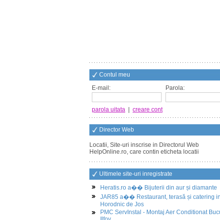
Contul meu
E-mail:
Parola:
parola uitata
|
creare cont
Director Web
Locatii, Site-uri inscrise in Directorul Web
HelpOnline.ro, care contin eticheta locatii
Ultimele site-uri inregistrate
Heratis.ro a�� Bijuterii din aur și diamante
JAR85 a�� Restaurant, terasă și catering i
Horodnic de Jos
PMC ServInstal - Montaj Aer Conditionat Buc
Ilfov