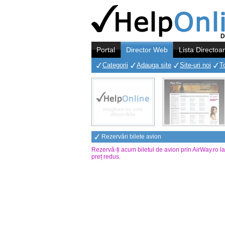
D
Portal
Director Web
Lista Directoa
Categorii
Adauga site
Site-uri noi
T
Rezervări bilete avion
Rezervă-ți acum biletul de avion prin AirWay.ro l
preț redus
.