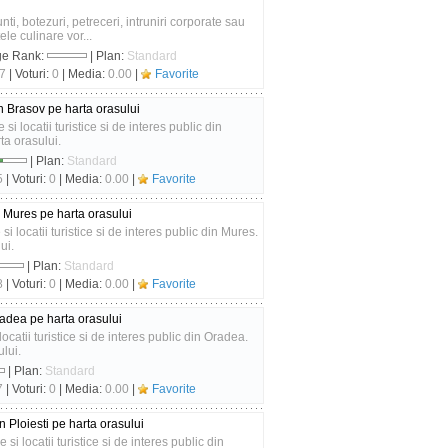
 botezuri, petreceri, intruniri corporate sau
ele culinare vor...
ge Rank:
| Plan:
Standard
7
| Voturi:
0
| Media:
0.00
|
Favorite
in Brasov pe harta orasului
si locatii turistice si de interes public din
ta orasului.
| Plan:
Standard
5
| Voturi:
0
| Media:
0.00
|
Favorite
n Mures pe harta orasului
si locatii turistice si de interes public din Mures.
ui.
| Plan:
Standard
8
| Voturi:
0
| Media:
0.00
|
Favorite
radea pe harta orasului
locatii turistice si de interes public din Oradea.
lui.
| Plan:
Standard
7
| Voturi:
0
| Media:
0.00
|
Favorite
in Ploiesti pe harta orasului
 si locatii turistice si de interes public din