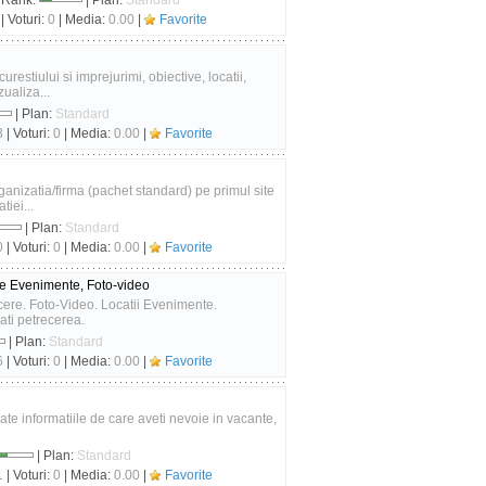
 Rank:
| Plan:
Standard
| Voturi:
0
| Media:
0.00
|
Favorite
urestiului si imprejurimi, obiective, locatii,
zualiza...
| Plan:
Standard
3
| Voturi:
0
| Media:
0.00
|
Favorite
rganizatia/firma (pachet standard) pe primul site
tiei...
| Plan:
Standard
0
| Voturi:
0
| Media:
0.00
|
Favorite
are Evenimente, Foto-video
cere. Foto-Video. Locatii Evenimente.
ati petrecerea.
| Plan:
Standard
6
| Voturi:
0
| Media:
0.00
|
Favorite
oate informatiile de care aveti nevoie in vacante,
| Plan:
Standard
1
| Voturi:
0
| Media:
0.00
|
Favorite