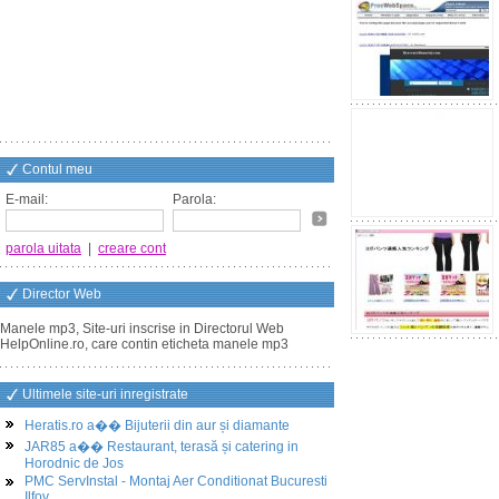
Contul meu
E-mail:
Parola:
parola uitata
|
creare cont
Director Web
Manele mp3, Site-uri inscrise in Directorul Web
HelpOnline.ro, care contin eticheta manele mp3
Ultimele site-uri inregistrate
Heratis.ro a�� Bijuterii din aur și diamante
JAR85 a�� Restaurant, terasă și catering in
Horodnic de Jos
PMC ServInstal - Montaj Aer Conditionat Bucuresti
Ilfov