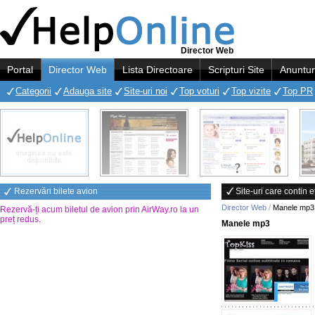
Director Web
Portal
Director Web
Lista Directoare
Scripturi Site
Anuntur
Categorii
Adauga site
Site-uri noi
Top voturi
Top vizite
Top PR
Rezervări bilete avion
Site-uri care contin
Director Web
/
Manele mp3
Rezervă-ți acum biletul de avion prin AirWay.ro la un
preț redus
.
Manele mp3