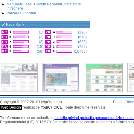
Manualul Casei: Ghiduri Reparații, Instalații și
intreținere
Parcarea Zborului
Page Rank
(1)
(296)
(2)
(670)
(2)
(829)
(15)
(762)
(56)
(16735)
Copyright © 2007-2010 HelpOnline.ro
Portal
|
Dire
Web Design
realizat de
YourCHOICE
. Toate drepturile rezervate.
Te informam ca ne-am actualizat
politicile privind protectia persoanelor fizice in c
Regulamentului (UE) 2016/679. Acest site foloseste cookie-uri pentru a furniza o 