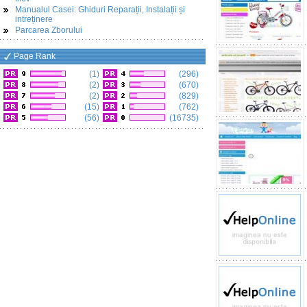
Manualul Casei: Ghiduri Reparații, Instalații și
intreținere
Parcarea Zborului
Page Rank
(1)
(296)
(2)
(670)
(2)
(829)
(15)
(762)
(56)
(16735)