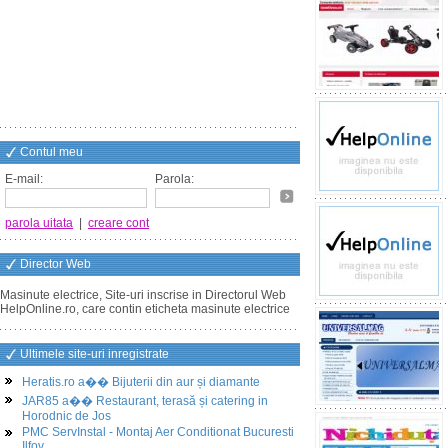
Contul meu
E-mail:
Parola:
parola uitata
|
creare cont
Director Web
Masinute electrice, Site-uri inscrise in Directorul Web
HelpOnline.ro, care contin eticheta masinute electrice
Ultimele site-uri inregistrate
Heratis.ro a�� Bijuterii din aur și diamante
JAR85 a�� Restaurant, terasă și catering in
Horodnic de Jos
PMC ServInstal - Montaj Aer Conditionat Bucuresti
Ilfov