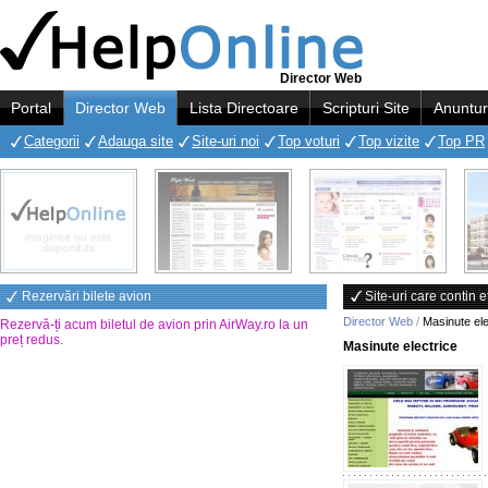
Director Web
Portal
Director Web
Lista Directoare
Scripturi Site
Anuntur
Categorii
Adauga site
Site-uri noi
Top voturi
Top vizite
Top PR
Rezervări bilete avion
Site-uri care contin 
Director Web
/
Masinute ele
Rezervă-ți acum biletul de avion prin AirWay.ro la un
preț redus
.
Masinute electrice