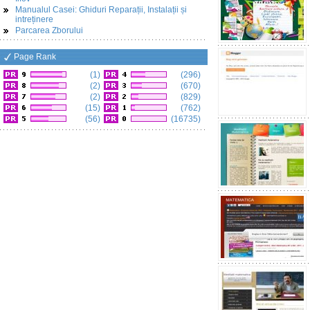
Manualul Casei: Ghiduri Reparații, Instalații și
intreținere
Parcarea Zborului
Page Rank
(1)
(296)
(2)
(670)
(2)
(829)
(15)
(762)
(56)
(16735)