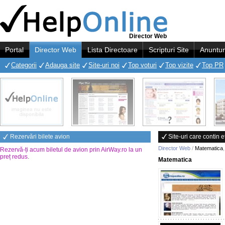
Director Web
Portal
Director Web
Lista Directoare
Scripturi Site
Anuntur
Categorii
Adauga site
Site-uri noi
Top voturi
Top vizite
Top PR
Rezervări bilete avion
Site-uri care contin 
Director Web
/
Matematica
Rezervă-ți acum biletul de avion prin AirWay.ro la un
preț redus
.
Matematica