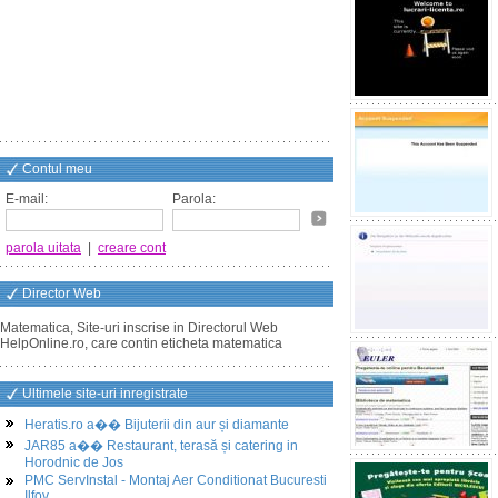
Contul meu
E-mail:
Parola:
parola uitata
|
creare cont
Director Web
Matematica, Site-uri inscrise in Directorul Web
HelpOnline.ro, care contin eticheta matematica
Ultimele site-uri inregistrate
Heratis.ro a�� Bijuterii din aur și diamante
JAR85 a�� Restaurant, terasă și catering in
Horodnic de Jos
PMC ServInstal - Montaj Aer Conditionat Bucuresti
Ilfov