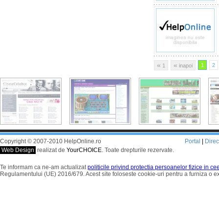
«
«
1
2
1
inapoi
Copyright © 2007-2010 HelpOnline.ro
Portal
|
Dire
Web Design
realizat de
YourCHOICE
. Toate drepturile rezervate.
Te informam ca ne-am actualizat
politicile privind protectia persoanelor fizice in c
Regulamentului (UE) 2016/679. Acest site foloseste cookie-uri pentru a furniza o 