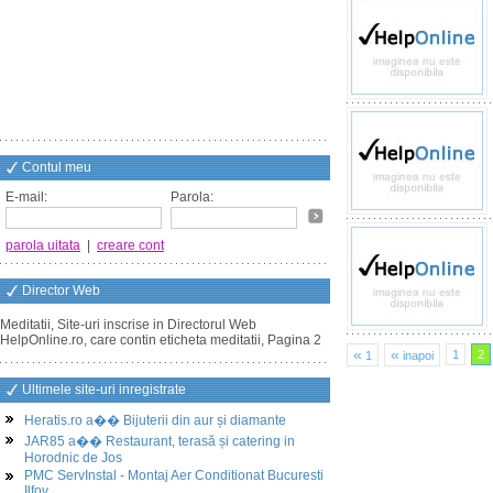
Contul meu
E-mail:
Parola:
parola uitata
|
creare cont
Director Web
Meditatii, Site-uri inscrise in Directorul Web
HelpOnline.ro, care contin eticheta meditatii, Pagina 2
«
«
1
2
1
inapoi
Ultimele site-uri inregistrate
Heratis.ro a�� Bijuterii din aur și diamante
JAR85 a�� Restaurant, terasă și catering in
Horodnic de Jos
PMC ServInstal - Montaj Aer Conditionat Bucuresti
Ilfov