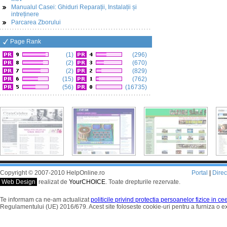
Manualul Casei: Ghiduri Reparații, Instalații și
intreținere
Parcarea Zborului
Page Rank
(1)
(296)
(2)
(670)
(2)
(829)
(15)
(762)
(56)
(16735)
Copyright © 2007-2010 HelpOnline.ro
Portal
|
Dire
Web Design
realizat de
YourCHOICE
. Toate drepturile rezervate.
Te informam ca ne-am actualizat
politicile privind protectia persoanelor fizice in c
Regulamentului (UE) 2016/679. Acest site foloseste cookie-uri pentru a furniza o 