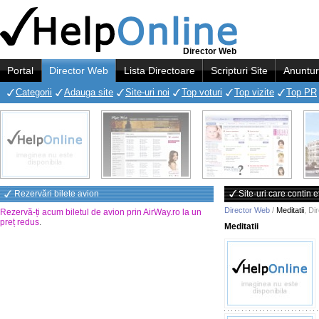
Director Web
Portal
Director Web
Lista Directoare
Scripturi Site
Anuntur
Categorii
Adauga site
Site-uri noi
Top voturi
Top vizite
Top PR
Rezervări bilete avion
Site-uri care contin e
Director Web
/
Meditatii
,
Di
Rezervă-ți acum biletul de avion prin AirWay.ro la un
preț redus
.
Meditatii