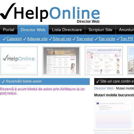
Director Web
Portal
Director Web
Lista Directoare
Scripturi Site
Anuntur
Categorii
Adauga site
Site-uri noi
Top voturi
Top vizite
Top PR
Rezervări bilete avion
Site-uri care contin 
Director Web
/
Mutari mobil
Rezervă-ți acum biletul de avion prin AirWay.ro la un
preț redus
.
Mutari mobila bucurest