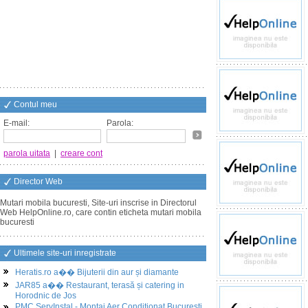
Contul meu
E-mail:
Parola:
parola uitata
|
creare cont
Director Web
Mutari mobila bucuresti, Site-uri inscrise in Directorul
Web HelpOnline.ro, care contin eticheta mutari mobila
bucuresti
Ultimele site-uri inregistrate
Heratis.ro a�� Bijuterii din aur și diamante
JAR85 a�� Restaurant, terasă și catering in
Horodnic de Jos
PMC ServInstal - Montaj Aer Conditionat Bucuresti