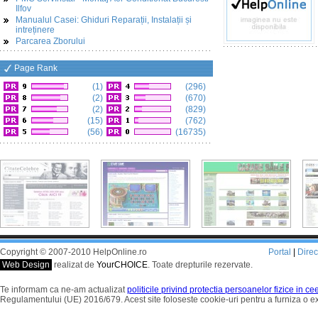
Ilfov
Manualul Casei: Ghiduri Reparații, Instalații și
intreținere
Parcarea Zborului
Page Rank
(1)
(296)
(2)
(670)
(2)
(829)
(15)
(762)
(56)
(16735)
Copyright © 2007-2010 HelpOnline.ro
Portal
|
Dire
Web Design
realizat de
YourCHOICE
. Toate drepturile rezervate.
Te informam ca ne-am actualizat
politicile privind protectia persoanelor fizice in c
Regulamentului (UE) 2016/679. Acest site foloseste cookie-uri pentru a furniza o 