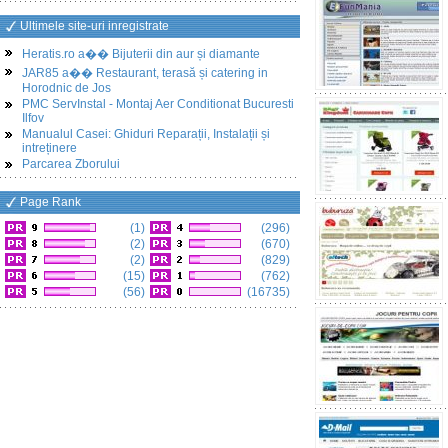
Ultimele site-uri inregistrate
Heratis.ro a�� Bijuterii din aur și diamante
JAR85 a�� Restaurant, terasă și catering in
Horodnic de Jos
PMC ServInstal - Montaj Aer Conditionat Bucuresti
Ilfov
Manualul Casei: Ghiduri Reparații, Instalații și
intreținere
Parcarea Zborului
Page Rank
(1)
(296)
(2)
(670)
(2)
(829)
(15)
(762)
(56)
(16735)