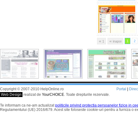
«
«
1
2
1
inapoi
Copyright © 2007-2010 HelpOnline.ro
Portal
|
Dire
Web Design
realizat de
YourCHOICE
. Toate drepturile rezervate.
Te informam ca ne-am actualizat
politicile privind protectia persoanelor fizice in c
Regulamentului (UE) 2016/679. Acest site foloseste cookie-uri pentru a furniza o 