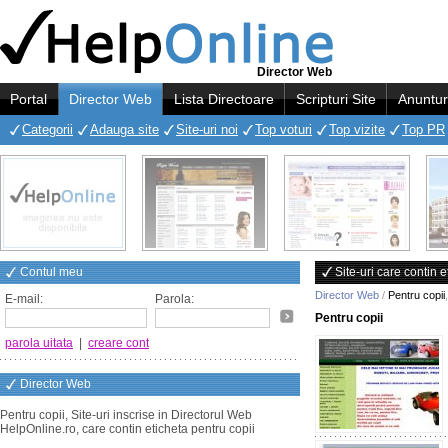
Director Web
Portal
Director Web
Lista Directoare
Scripturi Site
Anuntur
Categorii
Adauga site
Site-uri noi
Top voturi
Top vizite
Top PR
Contul meu
Site-uri care contin e
Director Web
/
Pentru copii
E-mail:
Parola:
Pentru copii
parola uitata
|
creare cont
Director Web
Pentru copii, Site-uri inscrise in Directorul Web
HelpOnline.ro, care contin eticheta pentru copii