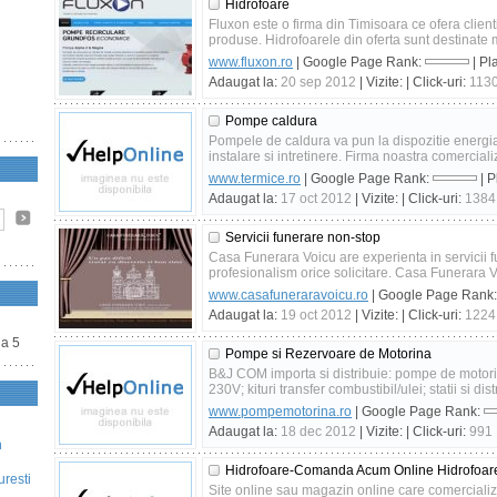
Hidrofoare
Fluxon este o firma din Timisoara ce ofera client
produse. Hidrofoarele din oferta sunt destinate 
www.fluxon.ro
| Google Page Rank:
| Pl
Adaugat la:
20 sep 2012
| Vizite:
| Click-uri:
113
Pompe caldura
Pompele de caldura va pun la dispozitie energia d
instalare si intretinere. Firma noastra comercia
www.termice.ro
| Google Page Rank:
| P
Adaugat la:
17 oct 2012
| Vizite:
| Click-uri:
1384
Servicii funerare non-stop
Casa Funerara Voicu are experienta in servicii f
profesionalism orice solicitare. Casa Funerara Voi
www.casafuneraravoicu.ro
| Google Page Rank
Adaugat la:
19 oct 2012
| Vizite:
| Click-uri:
1224
na 5
Pompe si Rezervoare de Motorina
B&J COM importa si distribuie: pompe de motor
230V; kituri transfer combustibil/ulei; statii si dist
www.pompemotorina.ro
| Google Page Rank:
Adaugat la:
18 dec 2012
| Vizite:
| Click-uri:
991
n
Hidrofoare-Comanda Acum Online Hidrofoar
uresti
Site online sau magazin online care comerciali