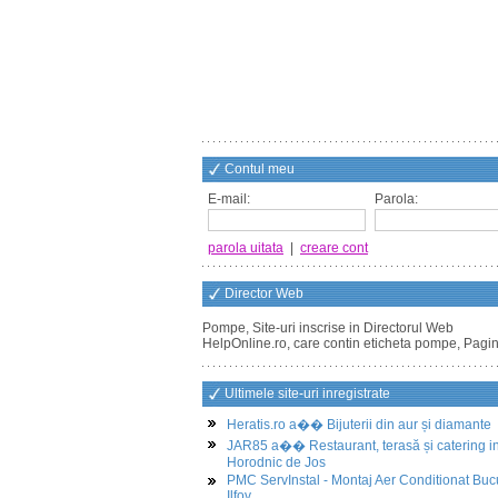
Contul meu
E-mail:
Parola:
parola uitata
|
creare cont
Director Web
Pompe, Site-uri inscrise in Directorul Web
HelpOnline.ro, care contin eticheta pompe, Pagi
Ultimele site-uri inregistrate
Heratis.ro a�� Bijuterii din aur și diamante
JAR85 a�� Restaurant, terasă și catering i
Horodnic de Jos
PMC ServInstal - Montaj Aer Conditionat Buc
Ilfov