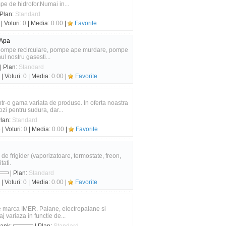
 de hidrofor.Numai in...
 Plan:
Standard
| Voturi:
0
| Media:
0.00
|
Favorite
 Apa
i pompe recirculare, pompe ape murdare, pompe
l nostru gasesti...
| Plan:
Standard
| Voturi:
0
| Media:
0.00
|
Favorite
-o gama variata de produse. In oferta noastra
zi pentru sudura, dar...
Plan:
Standard
5
| Voturi:
0
| Media:
0.00
|
Favorite
e frigider (vaporizatoare, termostate, freon,
tati.
| Plan:
Standard
| Voturi:
0
| Media:
0.00
|
Favorite
le marca IMER. Palane, electropalane si
 variaza in functie de...