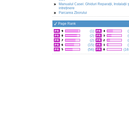
Manualul Casei: Ghiduri Reparații, Instalații ș
intreținere
Parcarea Zborului
Page Rank
(1)
(
(2)
(
(2)
(
(15)
(
(56)
(16