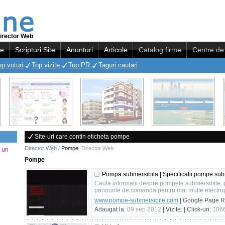
irector Web
re
Scripturi Site
Anunturi
Articole
Catalog firme
Centre de 
op voturi
Top vizite
Top PR
Taguri cautari
Site-uri care contin eticheta pompe
Director Web
/
Pompe
,
Director Web
a un
Pompe
Pompa submersibila | Specificatii pompe sub
Cauta informatii despre pompele submersibile, 
panourile de comanda pentru mai multe electrop
www.pompe-submersibile.com
| Google Page 
Adaugat la:
09 sep 2012
| Vizite:
| Click-uri:
106