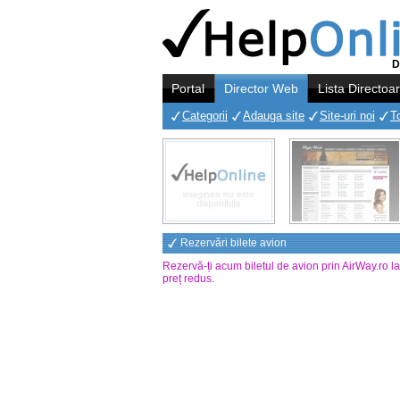
D
Portal
Director Web
Lista Directoa
Categorii
Adauga site
Site-uri noi
T
Rezervări bilete avion
Rezervă-ți acum biletul de avion prin AirWay.ro l
preț redus
.