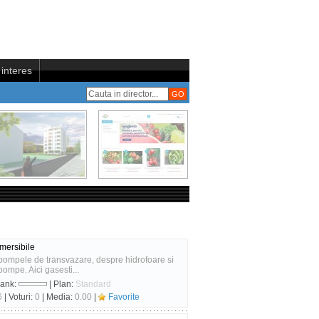
interes
mersibile
pompele de transvazare, despre hidrofoare si
ompe. Aici gasesti...
Rank:
| Plan:
Standard
6
| Voturi:
0
| Media:
0.00
|
Favorite