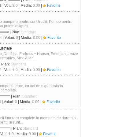
Rank:
| Plan:
Standard
1
| Voturi:
0
| Media:
0.00
|
Favorite
le de pompare pentru constructii. Pompe pentru
Va putem asigura...
| Plan:
Standard
4
| Voturi:
0
| Media:
0.00
|
Favorite
ustriale
ve, Danfoss, Endress + Hauser, Emerson, Leuze
tronics, Sick, Allen...
| Plan:
Standard
4
| Voturi:
0
| Media:
0.00
|
Favorite
pompe funebre, cu ani de experienta in
e complete.
| Plan:
Standard
3
| Voturi:
0
| Media:
0.00
|
Favorite
icii funerare complete in momente de durere si
entii si sunt...
| Plan:
Standard
 Voturi:
0
| Media:
0.00
|
Favorite