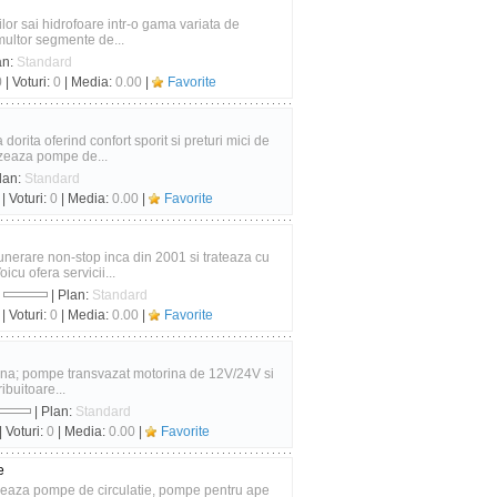
ilor sai hidrofoare intr-o gama variata de
multor segmente de...
an:
Standard
0
| Voturi:
0
| Media:
0.00
|
Favorite
orita oferind confort sporit si preturi mici de
lizeaza pompe de...
lan:
Standard
| Voturi:
0
| Media:
0.00
|
Favorite
unerare non-stop inca din 2001 si trateaza cu
cu ofera servicii...
:
| Plan:
Standard
| Voturi:
0
| Media:
0.00
|
Favorite
ina; pompe transvazat motorina de 12V/24V si
ribuitoare...
| Plan:
Standard
| Voturi:
0
| Media:
0.00
|
Favorite
e
zeaza pompe de circulatie, pompe pentru ape