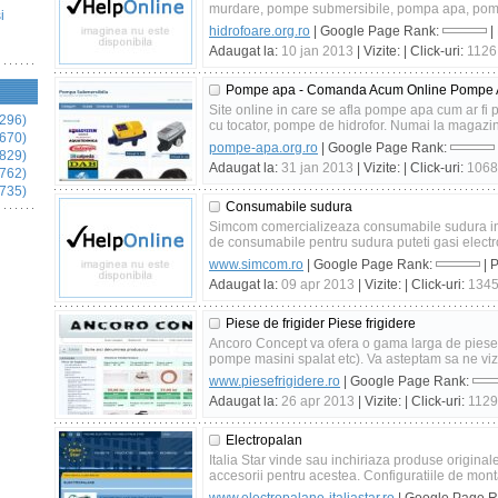
murdare, pompe submersibile, pompa apa, pompe
i
hidrofoare.org.ro
| Google Page Rank:
|
Adaugat la:
10 jan 2013
| Vizite:
| Click-uri:
1126
Pompe apa - Comanda Acum Online Pompe
Site online in care se afla pompe apa cum ar f
296)
cu tocator, pompe de hidrofor. Numai la magazinu
670)
pompe-apa.org.ro
| Google Page Rank:
829)
Adaugat la:
31 jan 2013
| Vizite:
| Click-uri:
1068
762)
735)
Consumabile sudura
Simcom comercializeaza consumabile sudura intr
de consumabile pentru sudura puteti gasi electro
www.simcom.ro
| Google Page Rank:
| 
Adaugat la:
09 apr 2013
| Vizite:
| Click-uri:
134
Piese de frigider Piese frigidere
Ancoro Concept va ofera o gama larga de piese d
pompe masini spalat etc). Va asteptam sa ne vizi
www.piesefrigidere.ro
| Google Page Rank:
Adaugat la:
26 apr 2013
| Vizite:
| Click-uri:
1129
Electropalan
Italia Star vinde sau inchiriaza produse origina
accesorii pentru acestea. Configuratiile de montaj