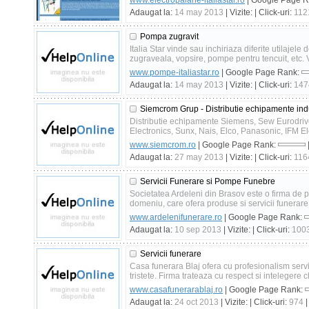
www.electropalane-italiastar.ro
| Google Page 
Adaugat la:
14 may 2013
| Vizite:
| Click-uri:
112
Pompa zugravit
Italia Star vinde sau inchiriaza diferite utilaje
zugraveala, vopsire, pompe pentru tencuit, etc. 
www.pompe-italiastar.ro
| Google Page Rank:
Adaugat la:
14 may 2013
| Vizite:
| Click-uri:
147
Siemcrom Grup - Distributie echipamente ind
Distributie echipamente Siemens, Sew Eurodri
Electronics, Sunx, Nais, Elco, Panasonic, IFM Elec
www.siemcrom.ro
| Google Page Rank:
Adaugat la:
27 may 2013
| Vizite:
| Click-uri:
116
Servicii Funerare si Pompe Funebre
Societatea Ardeleni din Brasov este o firma de 
domeniu, care ofera produse si servicii funerar
www.ardelenifunerare.ro
| Google Page Rank:
Adaugat la:
10 sep 2013
| Vizite:
| Click-uri:
100
Servicii funerare
Casa funerara Blaj ofera cu profesionalism serv
tristete. Firma trateaza cu respect si intelegere cli
www.casafunerarablaj.ro
| Google Page Rank:
Adaugat la:
24 oct 2013
| Vizite:
| Click-uri:
974
|