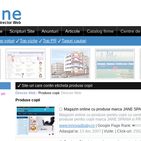
irector Web
re
Scripturi Site
Anunturi
Articole
Catalog firme
Centre de 
op voturi
Top vizite
Top PR
Taguri cautari
Site-uri care contin eticheta produse copii
Director Web
/
Produse copii
,
Director Web
a un
Produse copii
Magazin online cu produse marca JANE SP
Magazin online cu produse pentru copii cu varsta 
produse pentru copii marca JANE SPANIA si
www.innovadbaby.ro
| Google Page Rank:
Adaugat la:
13 dec 2007
| Vizite:
| Click-uri:
258