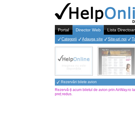
D
Portal
Director Web
Lista Directoa
Categorii
Adauga site
Site-uri noi
T
Rezervări bilete avion
Rezervă-ți acum biletul de avion prin AirWay.ro l
preț redus
.