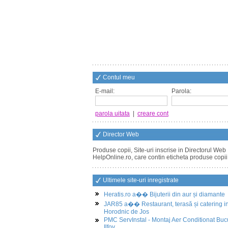
Contul meu
E-mail:
Parola:
parola uitata
|
creare cont
Director Web
Produse copii, Site-uri inscrise in Directorul Web
HelpOnline.ro, care contin eticheta produse copii
Ultimele site-uri inregistrate
Heratis.ro a�� Bijuterii din aur și diamante
JAR85 a�� Restaurant, terasă și catering i
Horodnic de Jos
PMC ServInstal - Montaj Aer Conditionat Buc
Ilfov