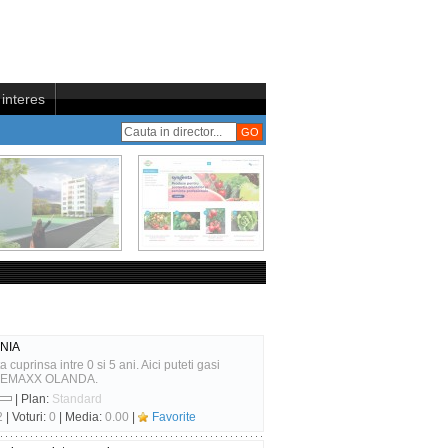
interes
ANIA
cuprinsa intre 0 si 5 ani. Aici puteti gasi
 PREMAXX OLANDA.
| Plan:
Standard
2
| Voturi:
0
| Media:
0.00
|
Favorite