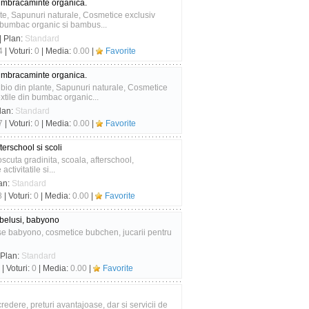
 imbracaminte organica.
te, Sapunuri naturale, Cosmetice exclusiv
 bumbac organic si bambus...
| Plan:
Standard
4
| Voturi:
0
| Media:
0.00
|
Favorite
 imbracaminte organica.
bio din plante, Sapunuri naturale, Cosmetice
tile din bumbac organic...
lan:
Standard
7
| Voturi:
0
| Media:
0.00
|
Favorite
terschool si scoli
oscuta gradinita, scoala, afterschool,
tivitatile si...
an:
Standard
8
| Voturi:
0
| Media:
0.00
|
Favorite
bebelusi, babyono
se babyono, cosmetice bubchen, jucarii pentru
 Plan:
Standard
| Voturi:
0
| Media:
0.00
|
Favorite
edere, preturi avantajoase, dar si servicii de