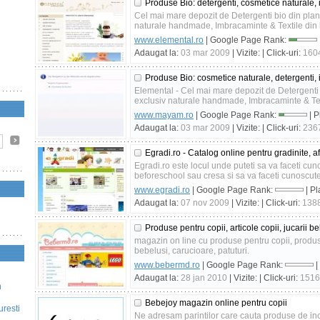
Produse Bio: detergenti, cosmetice naturale,
Cel mai mare depozit de Detergenti bio din plan
naturale handmade, Imbracaminte & Textile din
www.elemental.ro
| Google Page Rank:
Adaugat la:
03 mar 2009
| Vizite:
| Click-uri:
160
Produse Bio: cosmetice naturale, detergenti,
Elemental - Cel mai mare depozit de Detergenti 
exclusiv naturale handmade, Imbracaminte & Tex
www.mayam.ro
| Google Page Rank:
| P
Adaugat la:
03 mar 2009
| Vizite:
| Click-uri:
236
Egradi.ro - Catalog online pentru gradinite, af
Egradi.ro este locul unde puteti sa va faceti cun
beforeschool sau cresa si sa va faceti cunoscute ac
www.egradi.ro
| Google Page Rank:
| Pl
Adaugat la:
07 nov 2009
| Vizite:
| Click-uri:
138
Produse pentru copii, articole copii, jucarii 
magazin on line cu produse pentru copii, produ
bebelusi, carucioare, patuturi.
www.bebermd.ro
| Google Page Rank:
|
Adaugat la:
28 jan 2010
| Vizite:
| Click-uri:
1516
n
Bebejoy magazin online pentru copii
uresti
Ne adresam parintilor care cauta produse de incr