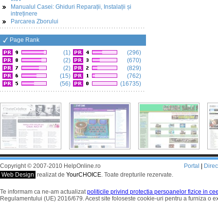
Manualul Casei: Ghiduri Reparații, Instalații și
intreținere
Parcarea Zborului
Page Rank
(1)
(296)
(2)
(670)
(2)
(829)
(15)
(762)
(56)
(16735)
Copyright © 2007-2010 HelpOnline.ro
Portal
|
Dire
Web Design
realizat de
YourCHOICE
. Toate drepturile rezervate.
Te informam ca ne-am actualizat
politicile privind protectia persoanelor fizice in c
Regulamentului (UE) 2016/679. Acest site foloseste cookie-uri pentru a furniza o 