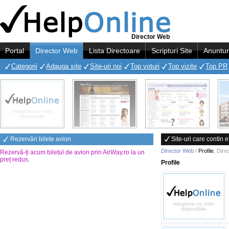
Director Web
Portal
Director Web
Lista Directoare
Scripturi Site
Anuntur
Categorii
Adauga site
Site-uri noi
Top voturi
Top vizite
Top PR
Rezervări bilete avion
Site-uri care contin e
Director Web
/
Profile
,
Dire
Rezervă-ți acum biletul de avion prin AirWay.ro la un
preț redus
.
Profile