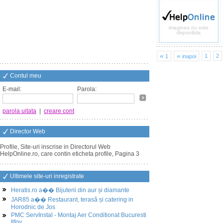
«
«
1
2
1
inapoi
Contul meu
E-mail:
Parola:
parola uitata
|
creare cont
Director Web
Profile, Site-uri inscrise in Directorul Web
HelpOnline.ro, care contin eticheta profile, Pagina 3
Ultimele site-uri inregistrate
Heratis.ro a�� Bijuterii din aur și diamante
JAR85 a�� Restaurant, terasă și catering in
Horodnic de Jos
PMC ServInstal - Montaj Aer Conditionat Bucuresti
Ilfov