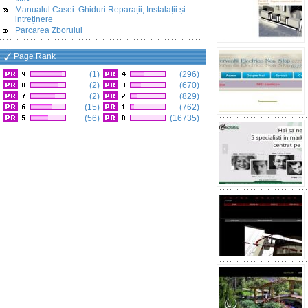
Manualul Casei: Ghiduri Reparații, Instalații și
intreținere
Parcarea Zborului
Page Rank
(1)
(296)
(2)
(670)
(2)
(829)
(15)
(762)
(56)
(16735)