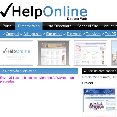
Director Web
Portal
Director Web
Lista Directoare
Scripturi Site
Anuntur
Categorii
Adauga site
Site-uri noi
Top voturi
Top vizite
Top PR
Rezervări bilete avion
Site-uri care contin e
Director Web
/
Proiect
,
Dir
Rezervă-ți acum biletul de avion prin AirWay.ro la un
preț redus
.
Proiect