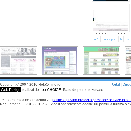
«
«
5
6
1
inapoi
Copyright © 2007-2010 HelpOnline.ro
Portal
|
Dire
Web Design
realizat de
YourCHOICE
. Toate drepturile rezervate.
Te informam ca ne-am actualizat
politicile privind protectia persoanelor fizice in c
Regulamentului (UE) 2016/679. Acest site foloseste cookie-uri pentru a furniza o 