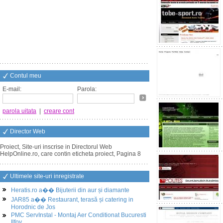
Contul meu
E-mail:
Parola:
parola uitata
|
creare cont
Director Web
Proiect, Site-uri inscrise in Directorul Web
HelpOnline.ro, care contin eticheta proiect, Pagina 8
Ultimele site-uri inregistrate
Heratis.ro a�� Bijuterii din aur și diamante
JAR85 a�� Restaurant, terasă și catering in
Horodnic de Jos
PMC ServInstal - Montaj Aer Conditionat Bucuresti
Ilfov