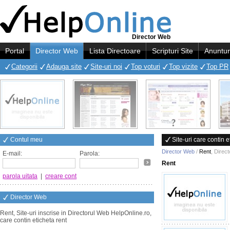
Director Web
Portal
Director Web
Lista Directoare
Scripturi Site
Anuntur
Categorii
Adauga site
Site-uri noi
Top voturi
Top vizite
Top PR
Contul meu
Site-uri care contin e
Director Web
/
Rent
,
Direc
E-mail:
Parola:
Rent
parola uitata
|
creare cont
Director Web
Rent, Site-uri inscrise in Directorul Web HelpOnline.ro,
care contin eticheta rent