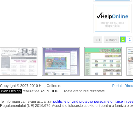
«
«
1
2
1
inapoi
Copyright © 2007-2010 HelpOnline.ro
Portal
|
Dire
Web Design
realizat de
YourCHOICE
. Toate drepturile rezervate.
Te informam ca ne-am actualizat
politicile privind protectia persoanelor fizice in c
Regulamentului (UE) 2016/679. Acest site foloseste cookie-uri pentru a furniza o 