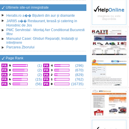
Ultimele site-uri inregistrate
Heratis.ro a�� Bijuterii din aur și diamante
JAR85 a�� Restaurant, terasă și catering in
Horodnic de Jos
PMC ServInstal - Montaj Aer Conditionat Bucuresti
Ilfov
Manualul Casei: Ghiduri Reparații, Instalații și
intreținere
Parcarea Zborului
Page Rank
(1)
(296)
(2)
(670)
(2)
(829)
(15)
(762)
(56)
(16735)