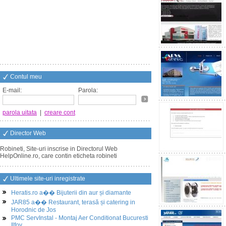
Contul meu
E-mail:
Parola:
parola uitata
|
creare cont
Director Web
Robineti, Site-uri inscrise in Directorul Web
HelpOnline.ro, care contin eticheta robineti
Ultimele site-uri inregistrate
Heratis.ro a�� Bijuterii din aur și diamante
JAR85 a�� Restaurant, terasă și catering in
Horodnic de Jos
PMC ServInstal - Montaj Aer Conditionat Bucuresti
Ilfov