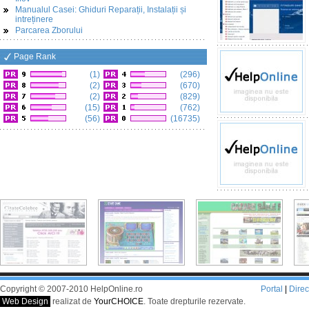
Manualul Casei: Ghiduri Reparații, Instalații și
intreținere
Parcarea Zborului
Page Rank
(1)
(296)
(2)
(670)
(2)
(829)
(15)
(762)
(56)
(16735)
Copyright © 2007-2010 HelpOnline.ro
Portal
|
Dire
Web Design
realizat de
YourCHOICE
. Toate drepturile rezervate.