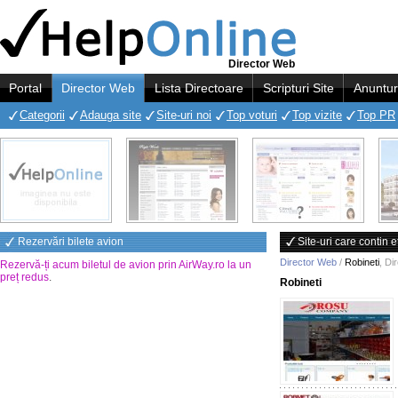
Director Web
Portal
Director Web
Lista Directoare
Scripturi Site
Anuntur
Categorii
Adauga site
Site-uri noi
Top voturi
Top vizite
Top PR
Rezervări bilete avion
Site-uri care contin e
Director Web
/
Robineti
,
Di
Rezervă-ți acum biletul de avion prin AirWay.ro la un
preț redus
.
Robineti