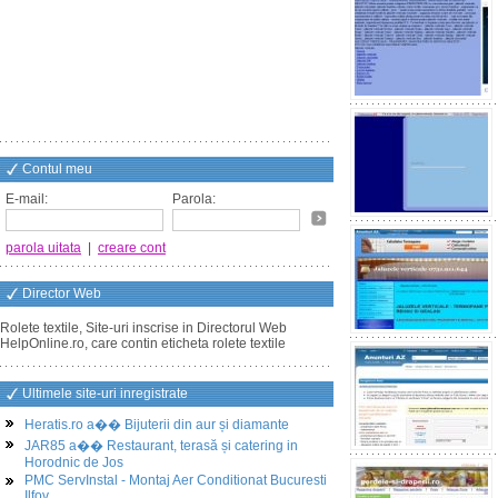
Contul meu
E-mail:
Parola:
parola uitata
|
creare cont
Director Web
Rolete textile, Site-uri inscrise in Directorul Web
HelpOnline.ro, care contin eticheta rolete textile
Ultimele site-uri inregistrate
Heratis.ro a�� Bijuterii din aur și diamante
JAR85 a�� Restaurant, terasă și catering in
Horodnic de Jos
PMC ServInstal - Montaj Aer Conditionat Bucuresti
Ilfov