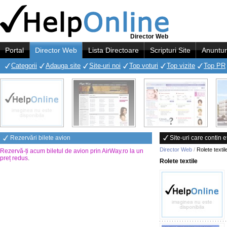
Director Web
Portal
Director Web
Lista Directoare
Scripturi Site
Anuntur
Categorii
Adauga site
Site-uri noi
Top voturi
Top vizite
Top PR
Rezervări bilete avion
Site-uri care contin e
Director Web
/
Rolete textil
Rezervă-ți acum biletul de avion prin AirWay.ro la un
preț redus
.
Rolete textile