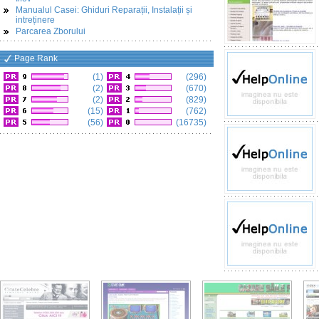
Manualul Casei: Ghiduri Reparații, Instalații și
intreținere
Parcarea Zborului
Page Rank
(1)
(296)
(2)
(670)
(2)
(829)
(15)
(762)
(56)
(16735)