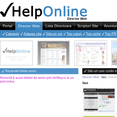
Director Web
Portal
Director Web
Lista Directoare
Scripturi Site
Anuntur
Categorii
Adauga site
Site-uri noi
Top voturi
Top vizite
Top PR
Rezervări bilete avion
Site-uri care contin 
Director Web
/
Seo
,
Direct
Rezervă-ți acum biletul de avion prin AirWay.ro la un
preț redus
.
Seo