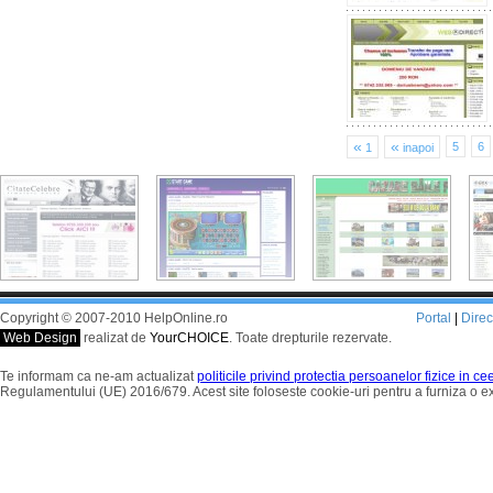
«
«
5
6
1
inapoi
Copyright © 2007-2010 HelpOnline.ro
Portal
|
Dire
Web Design
realizat de
YourCHOICE
. Toate drepturile rezervate.
Te informam ca ne-am actualizat
politicile privind protectia persoanelor fizice in c
Regulamentului (UE) 2016/679. Acest site foloseste cookie-uri pentru a furniza o 