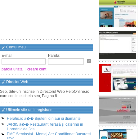
Contul meu
E-mail:
Parola:
parola uitata
|
creare cont
Director Web
Seo, Site-uri inscrise in Directorul Web HelpOnline.ro,
care contin eticheta seo, Pagina 8
Ultimele site-uri inregistrate
Heratis.ro a�� Bijuterii din aur și diamante
JAR85 a�� Restaurant, terasă și catering in
Horodnic de Jos
PMC ServInstal - Montaj Aer Conditionat Bucuresti
Ilfov